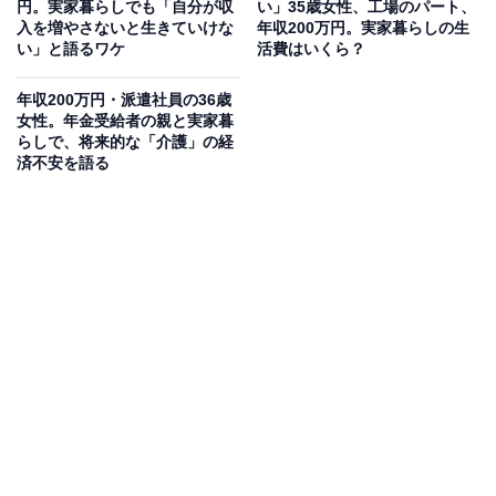
円。実家暮らしでも「自分が収
い」35歳女性、工場のパート、
入を増やさないと生きていけな
年収200万円。実家暮らしの生
い」と語るワケ
活費はいくら？
年収200万円・派遣社員の36歳
女性。年金受給者の親と実家暮
らしで、将来的な「介護」の経
済不安を語る
生活費や貯金額は？
実家に入れている生活費：3万円
交際費：1万円
毎月のお小遣い：2万円
毎月の貯金額：2万円
貯金総額：200万円
総務省統計局が発表した「家計調査報告書 家計収支編