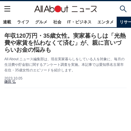
連載
ライフ
グルメ
社会
IT・ビジネス
エンタメ
リサ
年収120万円・35歳女性。実家暮らしは「光熱
費や家賃を払わなくて済む」が、親に言いづ
らいお金の悩みも
All About ニュース編集部は、現在実家暮らしをしている人を対象に、毎月の
生活費や貯金額に関するアンケート調査を実施。本記事では愛知県名古屋市
在住・35歳女性のエピソードを紹介します。
2023.10.05
鎌田 弘