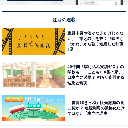
です。また大好きな動物と生活できるからです」と語
り、実家生活の利点を多く受容していることが伺えま
注目の連載
す。
東野圭吾や湊かなえだけじゃな
い、「業と罪」を描く『映画ち
いかわ』から強く連想した映画
好きな時間にご飯を食べたり、テレビを見ること
8選
ができない
20年間「駆け込み実績ゼロ」の
一方、実家暮らしならではの問題で苦労していること
学校も…「こども110番の家」
は本当に必要？ PTAが直面する
も。
理想と現実
「好きな時間にご飯を食べたり、お風呂に入ったり、起
「青春18きっぷ」販売激減の裏
きたり寝たりすることができないです。また、自由に友
に何が？ 連続利用の厳格化だけ
達をお家に呼べないので不便です。好きな時間にテレビ
ではない「本当の理由」
を見たり、好きな家具や家電を置くことができないで
す」と、実家ならではの不満を告白。