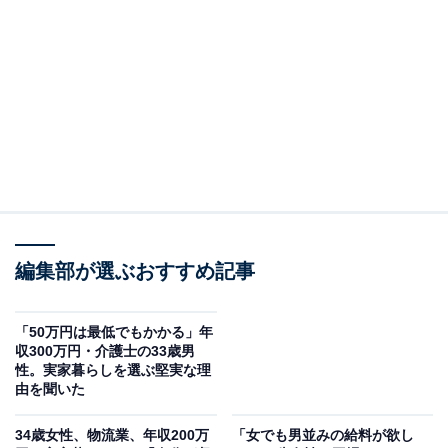
回答者のプロフィール＆実家の状況
回答者本人：35歳女性
在住：愛知県名古屋市
同居人数：両親、自分
世帯年収：父親400万円、自分120万円
実家の間取り：1軒家5LDK
職業：調剤薬局事務管理士
編集部が選ぶおすすめ記事
「50万円は最低でもかかる」年
収300万円・介護士の33歳男
性。実家暮らしを選ぶ堅実な理
由を聞いた
34歳女性、物流業、年収200万
「女でも男並みの給料が欲し