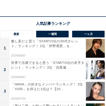
（2021年）」によると、35〜59歳女性の1カ月の平均消
費支出は16万4749円です。そのうち、住居費の平均は2
万5360円ですが、家賃などは地域や条件によって差が出
てくるので、住居費を除いた14万円程度が回答者の属性
に近い平均生活費ということになります。
最新
一週間
一ヶ月
癒し系だと思う「STARTO社の30代タレン
「結婚したら出ていくかもしれない」と、実家を出る可
ト」ランキング！ 2位「伊野尾慧」を...
1
能性について言及した回答者。また、恋愛や結婚願望に
2026/08/07
ついては「ある」と答え「子供が欲しいから」と話しま
世界で活躍できると思う「STARTO社の若手タ
した。
レント」ランキング！ 2位「目黒蓮...
2
2026/08/07
「HANA」の好きなメンバーランキング！ 2位
「YURI」を抑えた1位は？【20...
3
2026/07/24
「実は二世」と知って驚いたタレントランキン