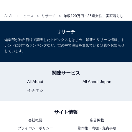
ニュース記事を中心に執筆中のライター。IT企業のメデ
ィア担当を経て現在に至る。All AboutおよびAll About ニ
All About ニュース
リサーチ
年収120万円・35歳女性。実家暮らしは「光熱費や家賃を払わなくて済む」が、親に言いづらいお金の悩みも
ュースでのライター歴は2年。
リサーチ
編集部が独自目線で調査したトピックスをはじめ、最新のリリース情報、ト
こちらもおすすめ
レンドに関するランキングなど、世の中で注目を集めている話題をお知らせ
しています。
年収200万円・フリーター31歳女性。実家暮ら
しで支払う生活費は1万円だが「それもなしにし
てほしい」
関連サービス
All About
All About Japan
イチオシ
サイト情報
会社概要
広告掲載
プライバシーポリシー
著作権・商標・免責事項