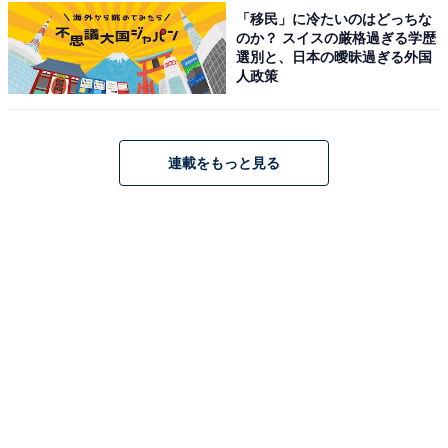
「移民」に冷たいのはどっちな
のか？ スイスの厳格過ぎる学歴
人と一緒に生活する共同生活では、必ずしも自身のペー
選別と、日本の曖昧過ぎる外国
人政策
スでの生活ができるわけではないので、その点について
不満が募ると感じているようです。
連載をもっと見る
また、実家暮らしをする上でお金に関する悩みについて
は「お家にお金入れているけど、ご飯を家族の分も買っ
てきてあげたりした時に、自分のお金から出さないとい
けない雰囲気になる」と告白。
金銭的な面では、家族と回答者が負担する線引きについ
て悩んでいるようです。
※回答者のコメントは原文ママです
この記事の筆者：鎌田 弘 プロフィール