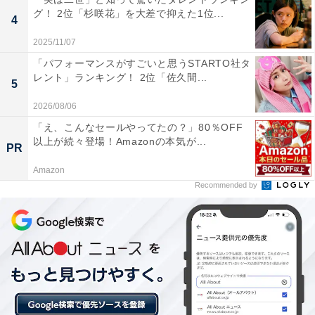
グ！ 2位「杉咲花」を大差で抑えた1位...
4
2025/11/07
「パフォーマンスがすごいと思うSTARTO社タ
レント」ランキング！ 2位「佐久間...
5
2026/08/06
「え、こんなセールやってたの？」80％OFF
以上が続々登場！Amazonの本気が...
PR
光熱費や家賃を払わなくて済む、食事の心配をし
Amazon
なくて済む
Recommended by
現在、実家暮らしを選択しているのは「光熱費や家賃を
払わなくて済むから。また、食事の心配をしなくて済
む」という理由を回答。
「仕事で疲れていても、ご飯の準備をしてくれたり、お
風呂の準備をしてくれて、とても楽させてもらえるから