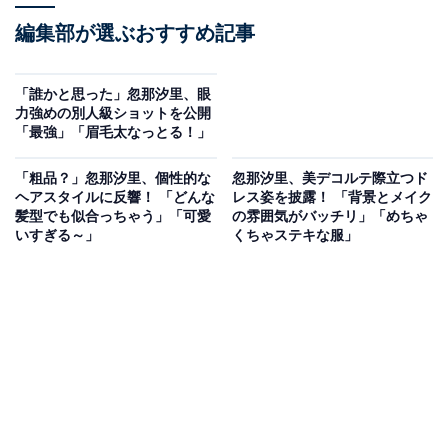
編集部が選ぶおすすめ記事
「誰かと思った」忽那汐里、眼
力強めの別人級ショットを公開
「最強」「眉毛太なっとる！」
「粗品？」忽那汐里、個性的な
忽那汐里、美デコルテ際立つド
ヘアスタイルに反響！ 「どんな
レス姿を披露！ 「背景とメイク
髪型でも似合っちゃう」「可愛
の雰囲気がバッチリ」「めちゃ
いすぎる～」
くちゃステキな服」