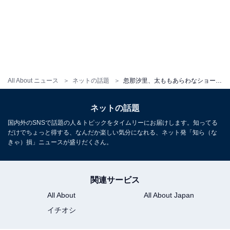
All About ニュース
ネットの話題
忽那汐里、太ももあらわなショーパン姿を披露！ 「いい加減にして欲しいくらい可愛い」「ギャル〜」
ネットの話題
国内外のSNSで話題の人＆トピックをタイムリーにお届けします。知ってる
だけでちょっと得する、なんだか楽しい気分になれる、ネット発「知ら（な
きゃ）損」ニュースが盛りだくさん。
関連サービス
All About
All About Japan
イチオシ