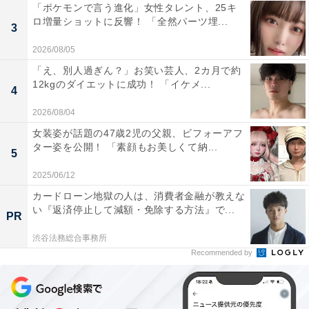
「ポケモンで言う進化」女性タレント、25キ
ロ増量ショットに反響！ 「全然パーツ埋...
3
2026/08/05
「え、別人過ぎん？」お笑い芸人、2カ月で約
12kgのダイエットに成功！ 「イケメ...
4
2026/08/04
女装姿が話題の47歳2児の父親、ビフォーアフ
ター姿を公開！ 「素顔もお美しくて納...
5
2025/06/12
カードローン地獄の人は、消費者金融が教えな
い『返済停止して減額・免除する方法』で...
PR
渋谷法務総合事務所
Recommended by