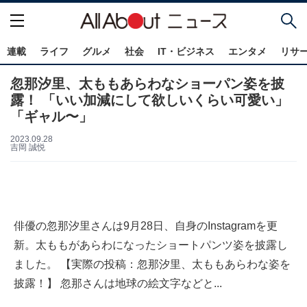
連載
ライフ
グルメ
社会
IT・ビジネス
エンタメ
リサ
忽那汐里、太ももあらわなショーパン姿を披
露！ 「いい加減にして欲しいくらい可愛い」
「ギャル〜」
2023.09.28
吉岡 誠悦
俳優の忽那汐里さんは9月28日、自身のInstagramを更
新。太ももがあらわになったショートパンツ姿を披露し
ました。 【実際の投稿：忽那汐里、太ももあらわな姿を
披露！】 忽那さんは地球の絵文字などと...