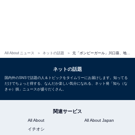
All About ニュース
ネットの話題
元「ボンビーガール」川口葵、地元で撮影した美脚ショットに「めちゃ足細いやん」の声！ 「葵ちゃんのおかげで階段が映えてる」
ネットの話題
国内外のSNSで話題の人＆トピックをタイムリーにお届けします。知ってる
だけでちょっと得する、なんだか楽しい気分になれる、ネット発「知ら（な
きゃ）損」ニュースが盛りだくさん。
関連サービス
All About
All About Japan
イチオシ