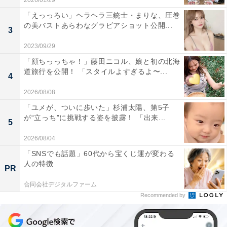
2026/01/29
「えっっろい」ヘラヘラ三銃士・まりな、圧巻
の美バストあらわなグラビアショット公開...
3
2023/09/29
「顔ちっっちゃ！」藤田ニコル、娘と初の北海
道旅行を公開！ 「スタイルよすぎるよ〜...
4
2026/08/08
「ユメが、ついに歩いた」杉浦太陽、第5子
が“立っち”に挑戦する姿を披露！ 「出来...
5
2026/08/04
「SNSでも話題」60代から宝くじ運が変わる
人の特徴
PR
合同会社デジタルファーム
Recommended by