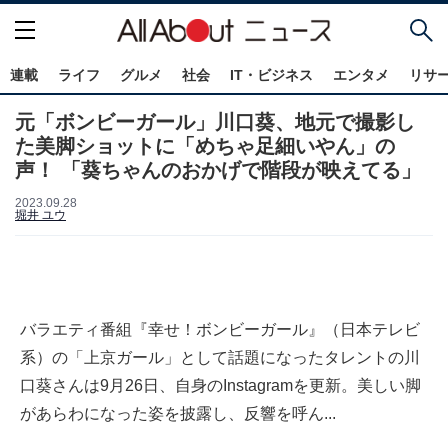
連載
ライフ
グルメ
社会
IT・ビジネス
エンタメ
リサ
元「ボンビーガール」川口葵、地元で撮影し
た美脚ショットに「めちゃ足細いやん」の
声！ 「葵ちゃんのおかげで階段が映えてる」
2023.09.28
堀井 ユウ
バラエティ番組『幸せ！ボンビーガール』（日本テレビ
系）の「上京ガール」として話題になったタレントの川
口葵さんは9月26日、自身のInstagramを更新。美しい脚
があらわになった姿を披露し、反響を呼ん...