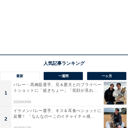
最新
一週間
一ヶ月
バレー・髙橋藍選手、兄＆愛犬とのプライベー
トショットに「超きちょー」「笑顔が見れ...
1
2026/03/08
イケメンバレー選手、キス＆耳食べショットに
反響！ 「なんなのーこのイチャイチャ感...
2