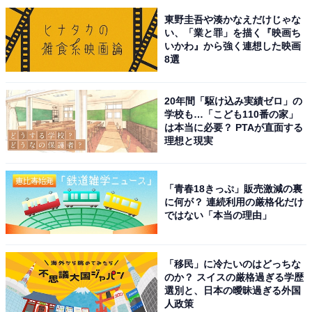
東野圭吾や湊かなえだけじゃな
※回答者コメントは原文ママです
い、「業と罪」を描く『映画ち
いかわ』から強く連想した映画
8選
＞3位までの全ランキング結果を見る
20年間「駆け込み実績ゼロ」の
この記事の筆者：てらこ
学校も…「こども110番の家」
横浜生まれ横浜育ち。グルメと深夜ラジオを愛するライ
は本当に必要？ PTAが直面する
理想と現実
ター。FP2級。銃弾を防ぐ少年団と、ポケットに入るモ
ンスターも大好き。最近の悩みはアイスの買い置きが一
瞬でなくなってしまうこと。X（旧Twitter）：てらこ@
「青春18きっぷ」販売激減の裏
に何が？ 連続利用の厳格化だけ
ライター（@TeraWEB1）
ではない「本当の理由」
「移民」に冷たいのはどっちな
のか？ スイスの厳格過ぎる学歴
選別と、日本の曖昧過ぎる外国
人政策