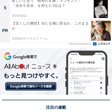
美しいと思う「昭和の女優」ランキング！
「吉永小百合」を抑えた1位は？
5
A post shared by マイ・セカンド・アオハル10月期火曜ドラマ【公式
2025/04/21
【宝くじの裏技】当たる側に回るか、このまま
か
PR
ランキング1位に選ばれたのは、ドラマや映画、バラエ
ティなど多方面で活躍している広瀬アリスさんです。
合同会社デジタルファーム
Recommended by
2018年放送のドラマ『探偵が早すぎる』（読売テレビ・
日本テレビ系）では22歳の美女「十川 一華」役を担当
し、ユーモアあふれる演技で視聴者の笑いを誘いまし
た。
広瀬さんを選んだ回答者からは、「気の強い役も違和感
なく演じる事ができる上に、彩子が日本人離れした顔立
ちなので、洋風の顔立ちである広瀬アリスがいいと思っ
た（40代女性）」「活発な姉御肌タイプのイメージがあ
注目の連載
るから（30代男性）」といった声が寄せられています。