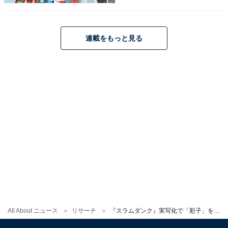
連載をもっと見る
こちらもおすすめ
『スラムダンク』実写化で「宮城リョータ」を
演じてほしい芸能人ランキング！ 2位は「北村
匠海」、1位は？
All About ニュース
リサーチ
『スラムダンク』実写化で「彩子」を演じてほしい芸能人ランキング！ 2位「今田美桜」を抑えた1位は？