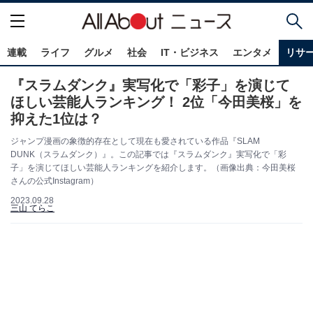
連載
ライフ
グルメ
社会
IT・ビジネス
エンタメ
リサ
『スラムダンク』実写化で「彩子」を演じて
ほしい芸能人ランキング！ 2位「今田美桜」を
抑えた1位は？
ジャンプ漫画の象徴的存在として現在も愛されている作品『SLAM
DUNK（スラムダンク）』。この記事では『スラムダンク』実写化で「彩
子」を演じてほしい芸能人ランキングを紹介します。（画像出典：今田美桜
さんの公式Instagram）
2023.09.28
三山 てらこ