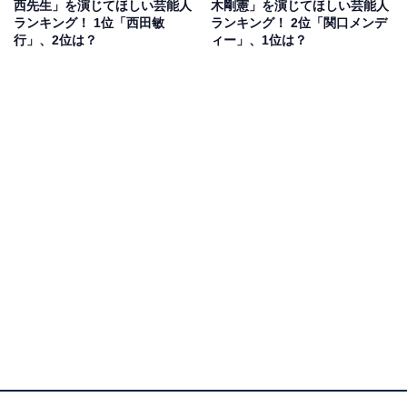
西先生」を演じてほしい芸能人
木剛憲」を演じてほしい芸能人
思う（40代女性）」「雰囲気がぴったりだから（30代女
ランキング！ 1位「西田敏
ランキング！ 2位「関口メンデ
性）」などの意見がみられました。
行」、2位は？
ィー」、1位は？
1位：広瀬アリス