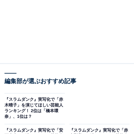
A post shared by 今田美桜 (@imada_mio)
編集部が選ぶおすすめ記事
2位にランクインしたのは、俳優やファッションモデル
として活動している今田美桜さんです。2023年10月から
『スラムダンク』実写化で「赤
始まるドラマ『いちばんすきな花』（フジテレビ系）で
木晴子」を演じてほしい芸能人
ランキング！ 2位は「橋本環
は、4人の主演のうちの1人に抜てきされています。
奈」、1位は？
アンケートのコメント欄には、「キャラがあっていると
『スラムダンク』実写化で「安
『スラムダンク』実写化で「赤