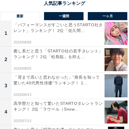
最新
一週間
一ヶ月
「パフォーマンスがすごいと思うSTARTO社タ
レント」ランキング！ 2位「佐久間...
1
2026/08/06
癒し系だと思う「STARTO社の若手タレント」
ランキング！ 2位「松島聡」を抑え...
2
2026/08/05
「背まで高いと思わなかった」“身長を知って
View this post on Instagram
驚いた40代男性俳優”ランキング！ 1...
3
2026/06/13
高学歴だと知って驚いたSTARTOタレントラン
キング！ 2位「ラウール（Snow...
4
2025/07/13