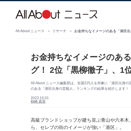
All About ニュース
リサーチ
お金持ちなイメージのある「港区出
お金持ちなイメージのある
グ！ 2位「黒柳徹子」、1
All About ニュース編集部は、全国225人を対象に「港
のある「港区出身の芸能人」ランキングの結果を紹介します！（サム
2023.10.01
柿崎 真英
高級ブランドショップが建ち並ぶ青山や六本木
ら、セレブの街のイメージが強い「港区」。