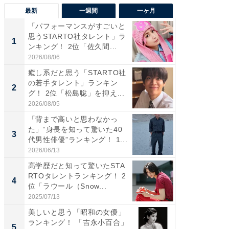
最新
一週間
一ヶ月
「パフォーマンスがすごいと
「癒し系
思うSTARTO社タレント」ラ
タレント
1
1
ンキング！ 2位「佐久間...
「井ノ原
2026/08/06
2026/08/0
癒し系だと思う「STARTO社
癒し系だ
の若手タレント」ランキン
の若手
2
2
グ！ 2位「松島聡」を抑え...
グ！ 2
2026/08/05
2026/08/0
「背まで高いと思わなかっ
ギャップ
た」“身長を知って驚いた40
RTO社
3
3
代男性俳優”ランキング！ 1...
キング！
2026/06/13
2026/08/0
高学歴だと知って驚いたSTA
「世界で
RTOタレントランキング！ 2
ARTO
4
4
位「ラウール（Snow...
グ！ 2
2025/07/13
2026/08/0
美しいと思う「昭和の女優」
身長を知
ランキング！ 「吉永小百合」
性俳優」
5
5