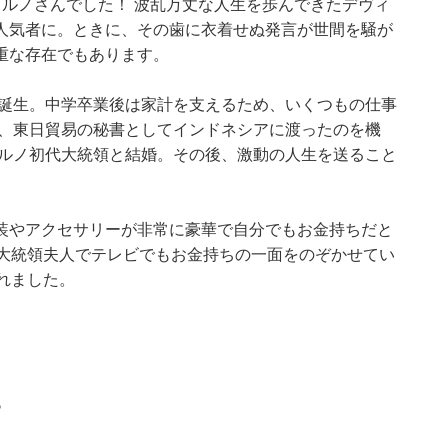
ルノさんでした！ 波乱万丈な人生を歩んできたデヴィ
人気者に。ときに、その歯に衣着せぬ発言が世間を騒が
重な存在でもあります。
で誕生。中学卒業後は家計を支えるため、いくつもの仕事
年、東日貿易の秘書としてインドネシアに渡ったのを機
カルノ初代大統領と結婚。その後、激動の人生を送ること
装やアクセサリーが非常に豪華で自分でもお金持ちだと
元大統領夫人でテレビでもお金持ちの一面をのぞかせてい
れました。
る