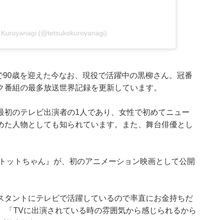
o Kuroyanagi (@tetsukokuroyanagi)
年で90歳を迎えた今なお、現役で活躍中の黒柳さん。冠番
ク番組の最多放送世界記録を更新しています。
最初のテレビ出演者の1人であり、女性で初めてニュー
めた人物としても知られています。また、舞台俳優とし
のトットちゃん』が、初のアニメーション映画として公開
スタントにテレビで活躍しているので率直にお金持ちだ
、「TVに出演されている時の雰囲気から感じられるから