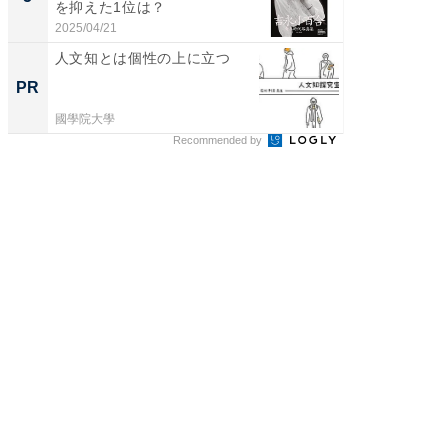
を抑えた1位は？
「鈴木
倒...
2025/04/21
2026/08/0
人文知とは個性の上に立つ
関西学
どもた
PR
PR
は
國學院大學
住友生命
Recommended by