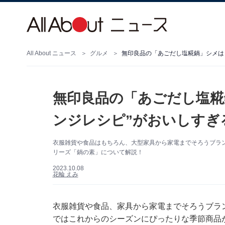
All About ニュース
グルメ
無印良品の「あごだし塩糀鍋」シメはも
無印良品の「あごだし塩糀
ンジレシピ”がおいしすぎる
衣服雑貨や食品はもちろん、大型家具から家電までそろうブラ
リーズ「鍋の素」について解説！
2023.10.08
花輪 えみ
衣服雑貨や食品、家具から家電までそろうブラ
ではこれからのシーズンにぴったりな季節商品