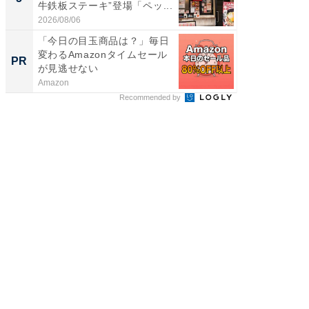
牛鉄板ステーキ”登場「ペッ...
ィ”登場
2026/08/06
2026/08/0
「今日の目玉商品は？」毎日
専門家
変わるAmazonタイムセール
カラダ
PR
PR
が見逃せない
Amazon
森永乳業
Recommended by