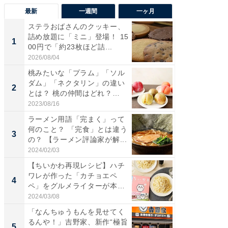
最新
一週間
一ヶ月
ステラおばさんのクッキー、
ステラ
詰め放題に「ミニ」登場！ 15
詰め放題
1
1
00円で「約23枚ほど詰...
00円で「
2026/08/04
2026/08/0
桃みたいな「プラム」「ソル
「えぐ
ダム」「ネクタリン」の違い
う！」
2
2
とは？ 桃の仲間はどれ？
神」と
味...
が神」「.
2023/08/16
2026/08/0
ラーメン用語「完まく」って
「はま
何のこと？ 「完食」とは違う
第3弾開
3
3
の？ 【ラーメン評論家が解...
タが登
う...
2024/02/03
2026/08/0
【ちいかわ再現レシピ】ハチ
「ガス
ワレが作った「カチョエペ
た」ガス
4
4
ペ」をグルメライターが本気
盛り無
で再...
お...
2024/03/08
2026/08/0
「なんちゅうもんを見せてく
「たま
るんや！」吉野家、新作“極旨
グ、新作
5
5