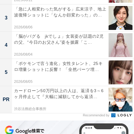
2025/06/12
「急に人相変わった気がする」広末涼子、地上
波復帰ショットに「なんか顔変わった」の...
3
2026/08/06
「脳がバグる jkでしょ」女装姿が話題の2児
の父、“今日のお父さん”姿を披露「こ...
4
2026/08/04
「ポケモンで言う進化」女性タレント、25キ
ロ増量ショットに反響！ 「全然パーツ埋...
5
2026/08/05
カードローン50万円以上の人は、返済を3～6
ヶ月停止して『大幅に減額してから返済...
PR
渋谷法務総合事務所
Recommended by