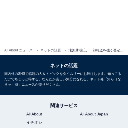
All About ニュース
ネットの話題
滝沢秀明氏、一部報道を強く否定。平本淳也氏もコメントを発表「事実と異なる内容の掲載は暴力と同じ」
ネットの話題
国内外のSNSで話題の人＆トピックをタイムリーにお届けします。知ってる
だけでちょっと得する、なんだか楽しい気分になれる、ネット発「知ら（な
きゃ）損」ニュースが盛りだくさん。
関連サービス
All About
All About Japan
イチオシ