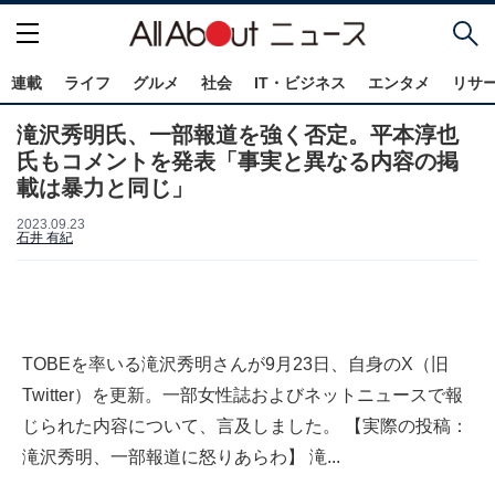
連載
ライフ
グルメ
社会
IT・ビジネス
エンタメ
リサ
滝沢秀明氏、一部報道を強く否定。平本淳也
氏もコメントを発表「事実と異なる内容の掲
載は暴力と同じ」
2023.09.23
石井 有紀
TOBEを率いる滝沢秀明さんが9月23日、自身のX（旧
Twitter）を更新。一部女性誌およびネットニュースで報
じられた内容について、言及しました。 【実際の投稿：
滝沢秀明、一部報道に怒りあらわ】 滝...