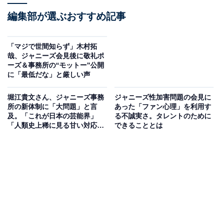
編集部が選ぶおすすめ記事
「マジで世間知らず」木村拓
哉、ジャニーズ会見後に敬礼ポ
ーズ＆事務所の“モットー”公開
に「最低だな」と厳しい声
堀江貴文さん、ジャニーズ事務
ジャニーズ性加害問題の会見に
所の新体制に「大問題」と言
あった「ファン心理」を利用す
及。「これが日本の芸能界」
る不誠実さ。タレントのために
「人類史上稀に見る甘い対応で
できることとは
笑った」と反響呼ぶ