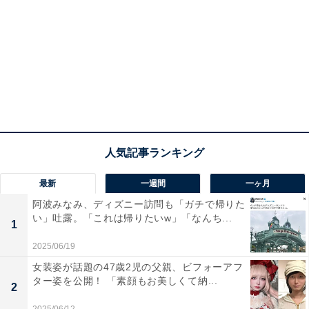
最新
一週間
一ヶ月
阿波みなみ、ディズニー訪問も「ガチで帰りた
い」吐露。「これは帰りたいw」「なんち...
1
2025/06/19
女装姿が話題の47歳2児の父親、ビフォーアフ
ター姿を公開！ 「素顔もお美しくて納...
2