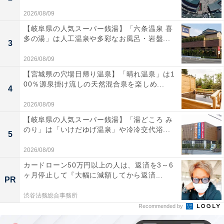
2026/08/09
【岐阜県の人気スーパー銭湯】「六条温泉 喜
多の湯」は人工温泉や多彩なお風呂・岩盤...
3
2026/08/09
【宮城県の穴場日帰り温泉】「晴れ温泉」は1
00％源泉掛け流しの天然混合泉を楽しめ...
4
2026/08/09
【岐阜県の人気スーパー銭湯】「湯どころ み
のり」は「いけだゆげ温泉」や冷冷交代浴...
5
2026/08/09
カードローン50万円以上の人は、返済を3～6
ヶ月停止して『大幅に減額してから返済...
PR
渋谷法務総合事務所
Recommended by