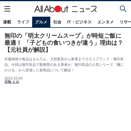
連載
ライフ
グルメ
社会
IT・ビジネス
エンタメ
リサ
無印の「明太クリームスープ」が時短ご飯に
最適！ 「子どもの食いつきが違う」理由は？
【元社員が解説】
衣服雑貨や食品はもちろん、大型家具から家電までそろうブランド・無印良
品。今回は無印良品で勤務歴のある筆者が、無印良品の人気シリーズ「麺に
かける」から登場した新商品について解説！
2023.10.04
花輪 えみ