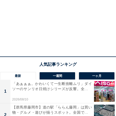
最新
一週間
一ヶ月
「あぁぁぁ。かわいくて一生断捨離ムリ」ダイ
ソーのサンリオ日焼けシリーズが反響。全...
1
2026/08/10
【群馬県藤岡市】道の駅「ららん藤岡」は買い
物・グルメ・遊びが揃うスポット。全国で...
2