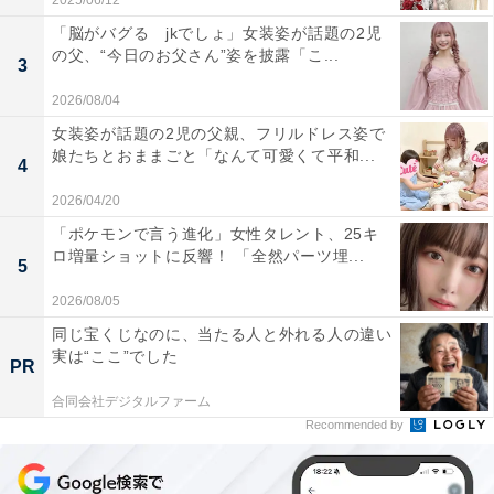
2025/06/12
「脳がバグる jkでしょ」女装姿が話題の2児
の父、“今日のお父さん”姿を披露「こ...
3
2026/08/04
女装姿が話題の2児の父親、フリルドレス姿で
娘たちとおままごと「なんて可愛くて平和...
4
2026/04/20
「ポケモンで言う進化」女性タレント、25キ
ロ増量ショットに反響！ 「全然パーツ埋...
5
2026/08/05
同じ宝くじなのに、当たる人と外れる人の違い
実は“ここ”でした
PR
合同会社デジタルファーム
Recommended by