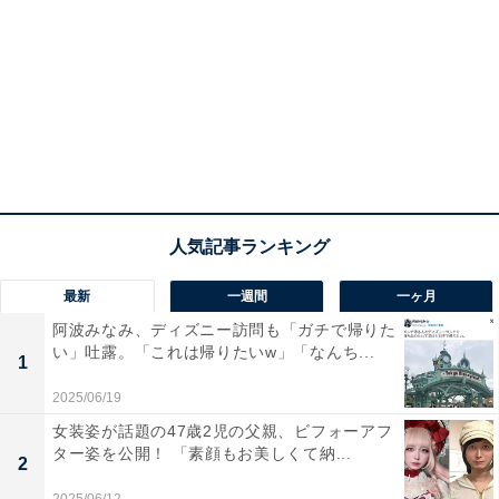
最新
一週間
一ヶ月
阿波みなみ、ディズニー訪問も「ガチで帰りた
い」吐露。「これは帰りたいw」「なんち...
1
2025/06/19
女装姿が話題の47歳2児の父親、ビフォーアフ
ター姿を公開！ 「素顔もお美しくて納...
2