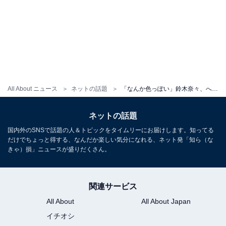
All About ニュース
ネットの話題
「なんか色っぽい」鈴木奈々、へそ出しデニムコーデの全身ショットに称賛の声！ 「スタイル抜群」
ネットの話題
国内外のSNSで話題の人＆トピックをタイムリーにお届けします。知ってる
だけでちょっと得する、なんだか楽しい気分になれる、ネット発「知ら（な
きゃ）損」ニュースが盛りだくさん。
関連サービス
All About
All About Japan
イチオシ