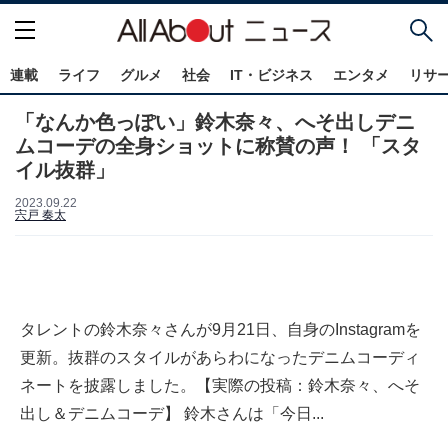
連載
ライフ
グルメ
社会
IT・ビジネス
エンタメ
リサ
「なんか色っぽい」鈴木奈々、へそ出しデニ
ムコーデの全身ショットに称賛の声！ 「スタ
イル抜群」
2023.09.22
宍戸 奏太
タレントの鈴木奈々さんが9月21日、自身のInstagramを
更新。抜群のスタイルがあらわになったデニムコーディ
ネートを披露しました。【実際の投稿：鈴木奈々、へそ
出し＆デニムコーデ】 鈴木さんは「今日...