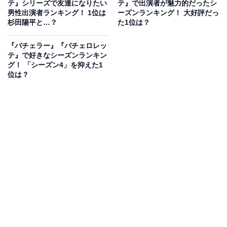
テ』シリーズで友達になりたい
テ』で出演者が魅力的だったシ
男性出演者ランキング！ 1位は
ーズンランキング！ 大好評だっ
が務めた『バチェラー・ジャパン シーズン4』（2021年
杉田陽平と…？
た1位は？
11月配信開始）に出演した秋倉諒子さん。現在は、パー
ソナルトレーナー、モデル、タレントとして活躍してい
『バチェラー』『バチェロレッ
テ』で好きなシーズンランキン
ます。最終的に黄皓さんのハートを射止め、2023年3月
グ！ 「シーズン4」を抑えた1
には、“バチェラー婚”を果たしたことを報告しました。
位は？
回答者からは、「キレイでスタイルもよくて、見ていて
すごく明るい雰囲気の女性だと感じた（35歳女性）」
「あんな状況でもバチェラーを信じる気持ち、女性たち
にも好かれている姿が本当に素敵な女性なんだなと回を
増すごとに感じさせられました（33歳女性）」「どんな
ことがあってもバチェラーを信じていて人の噂に巻き込
まれることなく寛容なところが魅力的でした（25歳女
性）」「芯のある人だと感じた（22歳女性）」などの声
が寄せられました。