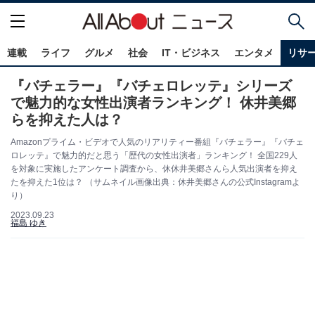
連載
ライフ
グルメ
社会
IT・ビジネス
エンタメ
リサ
『バチェラー』『バチェロレッテ』シリーズ
で魅力的な女性出演者ランキング！ 休井美郷
らを抑えた人は？
Amazonプライム・ビデオで人気のリアリティー番組『バチェラー』『バチェ
ロレッテ』で魅力的だと思う「歴代の女性出演者」ランキング！ 全国229人
を対象に実施したアンケート調査から、休休井美郷さんら人気出演者を抑え
たを抑えた1位は？ （サムネイル画像出典：休井美郷さんの公式Instagramよ
り）
2023.09.23
福島 ゆき