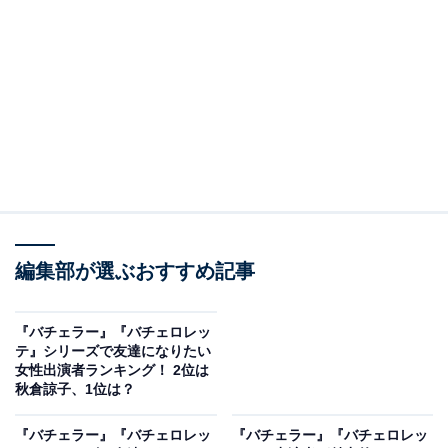
View this post on Instagram
編集部が選ぶおすすめ記事
『バチェラー』『バチェロレッ
テ』シリーズで友達になりたい
A post shared by 秋倉諒子 (@ryokoak45)
女性出演者ランキング！ 2位は
秋倉諒子、1位は？
『バチェラー』『バチェロレッ
『バチェラー』『バチェロレッ
同率2位は、4代目バチェラーを中国人実業家の黄皓さん