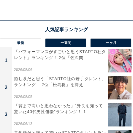
最新
一週間
一ヶ月
「パフォーマンスがすごいと思うSTARTO社タ
レント」ランキング！ 2位「佐久間...
1
2026/08/06
癒し系だと思う「STARTO社の若手タレント」
ランキング！ 2位「松島聡」を抑え...
2
2026/08/05
「背まで高いと思わなかった」“身長を知って
同率2位：木村有希 / ゆきぽよ（シーズン1出演）
驚いた40代男性俳優”ランキング！ 1...
3
2026/06/13
高学歴だと知って驚いたSTARTOタレントラン