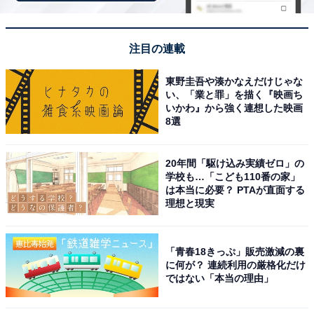
A post shared by ゆきぽよ(木村有希) (@poyo_ngy)
注目の連載
東野圭吾や湊かなえだけじゃな
同率2位は、モデル、タレント、YouTuberとして活躍す
い、「業と罪」を描く『映画ち
る“ゆきぽよ”こと木村有希さん。『バチェラー・ジャパ
いかわ』から強く連想した映画
ン シーズン1』（2017年2月配信開始）に「バチェラー
8選
唯一のギャル」として出演。初代バチェラー・久保裕丈
さんのために髪色を変え、大人っぽくイメチェンするな
20年間「駆け込み実績ゼロ」の
学校も…「こども110番の家」
ど、ストレートで純粋な愛情表現から目が離せませんで
は本当に必要？ PTAが直面する
した。
理想と現実
回答者からは、「ゆきぽよは破天荒なかんじで面白い
「青春18きっぷ」販売激減の裏
（43歳女性）」「髪を黒くしたり頑張っている姿が良か
に何が？ 連続利用の厳格化だけ
ったです（29歳女性）」「一生懸命なところや悪口を言
ではない「本当の理由」
わないところがいい！（30歳女性）」「良いキャラクタ