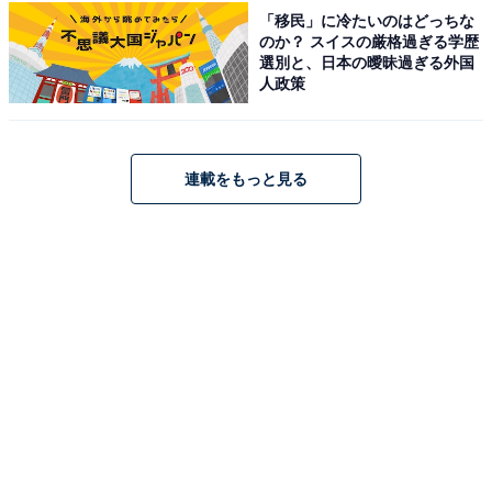
ーだった。女性同士のギスギスした雰囲気を明るく面白
「移民」に冷たいのはどっちな
くしてくれていたので見ていて気持ちよかった（31歳女
のか？ スイスの厳格過ぎる学歴
選別と、日本の曖昧過ぎる外国
性）」など、番組のムードメーカー的存在としても目立
人政策
っていたとの声もありました。
連載をもっと見る