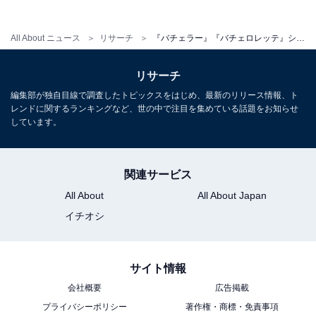
同率2位：休井美郷（シーズン4出演）
All About ニュース
リサーチ
『バチェラー』『バチェロレッテ』シリーズで魅力的な女性出演者ランキング！ 休井美郷らを抑えた人は？
リサーチ
編集部が独自目線で調査したトピックスをはじめ、最新のリリース情報、ト
レンドに関するランキングなど、世の中で注目を集めている話題をお知らせ
しています。
関連サービス
All About
All About Japan
イチオシ
View this post on Instagram
サイト情報
会社概要
広告掲載
プライバシーポリシー
著作権・商標・免責事項