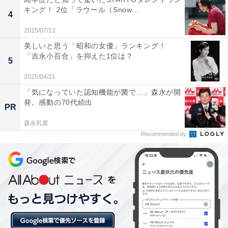
キング！ 2位「ラウール（Snow...
4
2025/07/13
美しいと思う「昭和の女優」ランキング！
「吉永小百合」を抑えた1位は？
5
2025/04/21
「気になっていた認知機能が菌で…」森永が開
発。感動の70代続出
PR
View this post on Instagram
森永乳業
Recommended by