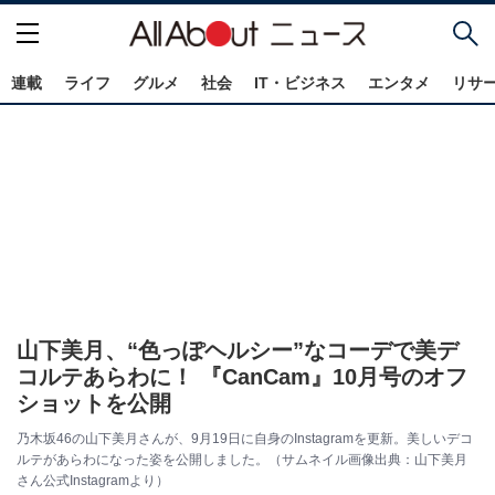
連載
ライフ
グルメ
社会
IT・ビジネス
エンタメ
リサ
山下美月、“色っぽヘルシー”なコーデで美デ
コルテあらわに！ 『CanCam』10月号のオフ
ショットを公開
乃木坂46の山下美月さんが、9月19日に自身のInstagramを更新。美しいデコ
ルテがあらわになった姿を公開しました。（サムネイル画像出典：山下美月
さん公式Instagramより）