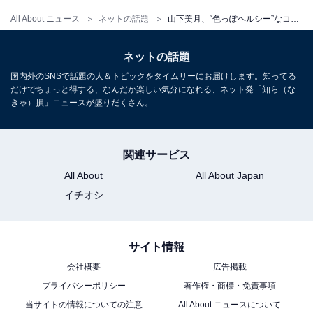
All About ニュース
ネットの話題
山下美月、“色っぽヘルシー”なコーデで美デコルテあらわに！ 『CanCam』10月号のオフショットを公開
ネットの話題
国内外のSNSで話題の人＆トピックをタイムリーにお届けします。知ってる
だけでちょっと得する、なんだか楽しい気分になれる、ネット発「知ら（な
きゃ）損」ニュースが盛りだくさん。
関連サービス
All About
All About Japan
イチオシ
サイト情報
会社概要
広告掲載
プライバシーポリシー
著作権・商標・免責事項
当サイトの情報についての注意
All About ニュースについて