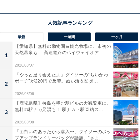
最新
一週間
一ヶ月
【愛知県】無料の動物園＆観光牧場に、市初の
天然温泉も！ 高速道路のハイウェイオア...
1
2026/08/07
「やっと巡り会えたよ」ダイソーの“ちいかわ
ポーチ”が220円で反響。ぬい活＆防災...
2
2026/08/06
【鹿児島県】桜島を望む駅ビルの大観覧車に、
無料の駅ナカ足湯も！ 駅ナカ・駅直結ス...
3
2026/08/08
「面白いのあったから購入〜」ダイソーのポッ
プアップランドリーバッグが話題。“さま...