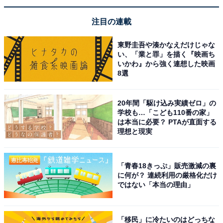
注目の連載
東野圭吾や湊かなえだけじゃな
い、「業と罪」を描く『映画ち
いかわ』から強く連想した映画
8選
20年間「駆け込み実績ゼロ」の
学校も…「こども110番の家」
は本当に必要？ PTAが直面する
理想と現実
「青春18きっぷ」販売激減の裏
に何が？ 連続利用の厳格化だけ
ではない「本当の理由」
「移民」に冷たいのはどっちな