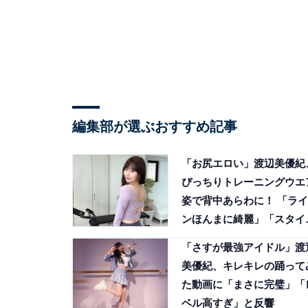
編集部が選ぶおすすめ記事
「お尻エロい」渡辺美優紀
ぴっちりトレーニングウエ
姿で背中あらわに！ 「ライ
ンほんまに綺麗」「スタイ
抜群」
「さすが最強アイドル」渡
美優紀、キレキレの踊って
た動画に「まさに完璧」「
ベル高すぎ」と反響