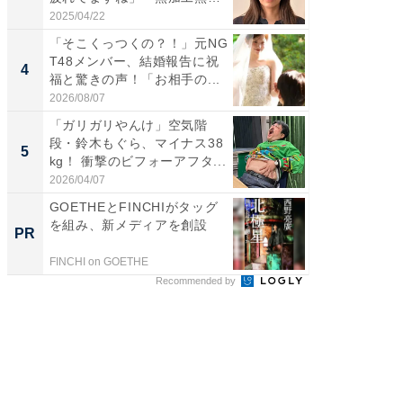
表...
刃...
2025/04/22
2026/08/0
「そこくっつくの？！」元NG
「え、
T48メンバー、結婚報告に祝
芸人、2
4
4
福と驚きの声！「お相手の...
エットに
2026/08/07
2026/08/0
「ガリガリやんけ」空気階
「脳がバ
段・鈴木もぐら、マイナス38
装姿が話
5
5
kg！ 衝撃のビフォーアフタ...
のお父さ
2026/04/07
2026/08/0
GOETHEとFINCHIがタッグ
【西野
を組み、新メディアを創設
刊『北
PR
PR
くか』
FINCHI on GOETHE
FINCHI o
Recommended by