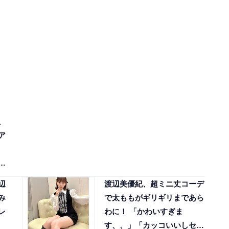
、
ア
ル
辺
渡辺美優紀、超ミニ丈コーデ
み
で太ももがギリギリまであら
レ
わに！ 「かわいすぎま
す、、」「カッコいいしセク