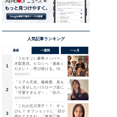
最新
一週間
一ヶ月
「うわすごい豪華メンバー」
「さす
木梨憲武、ヒロミへ「連絡く
は」高
1
1
ださい！」呼び掛ける。IS
災地を
S...
「カ...
2024/10/17
2026/08/0
「リアル天使」篠崎愛、肩を
「女の
ちら見せしたバスローブ姿に
介、バ
2
2
「可愛すぎんぞ～」「目の表
らのプレ
情...
愛...
2023/03/03
2026/08/0
「これが北川景子！？」すっ
「脚が
ぴん？ オフショットに「顔が
横川尚
3
3
疲れてますね」「無加工無
ムキな姿