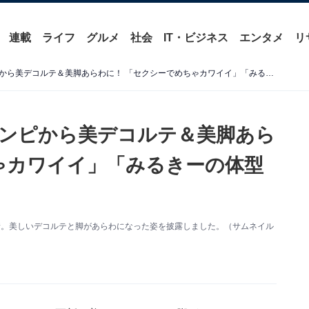
連載
ライフ
グルメ
社会
IT・ビジネス
エンタメ
リ
渡辺美優紀、肩出しミニワンピから美デコルテ＆美脚あらわに！ 「セクシーでめちゃカワイイ」「みるきーの体型は理想です」
ンピから美デコルテ＆美脚あら
ゃカワイイ」「みるきーの体型
mを更新。美しいデコルテと脚があらわになった姿を披露しました。（サムネイル