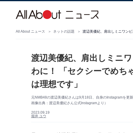
All About ニュース
ネットの話題
渡辺美優紀、肩出しミニワ
わに！ 「セクシーでめち
は理想です」
元NMB48の渡辺美優紀さんは9月18日、自身のInstagra
画像出典：渡辺美優紀さん公式Instagramより）
2023.09.19
堀井 ユウ