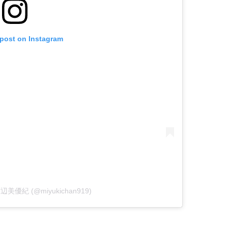
 post on Instagram
y 渡辺美優紀 (@miyukichan919)