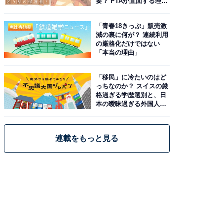
要？ PTAが直面する理想
と現実
「青春18きっぷ」販売激
減の裏に何が？ 連続利用
の厳格化だけではない
「本当の理由」
「移民」に冷たいのはど
っちなのか？ スイスの厳
格過ぎる学歴選別と、日
本の曖昧過ぎる外国人政
策
連載をもっと見る