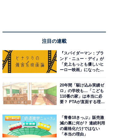
注目の連載
『スパイダーマン：ブラ
ンド・ニュー・デイ』が
「史上もっとも優しいヒ
ーロー映画」になった理
由。予習したい作品は？
20年間「駆け込み実績ゼ
ロ」の学校も…「こども
110番の家」は本当に必
要？ PTAが直面する理想
と現実
「青春18きっぷ」販売激
減の裏に何が？ 連続利用
の厳格化だけではない
「本当の理由」