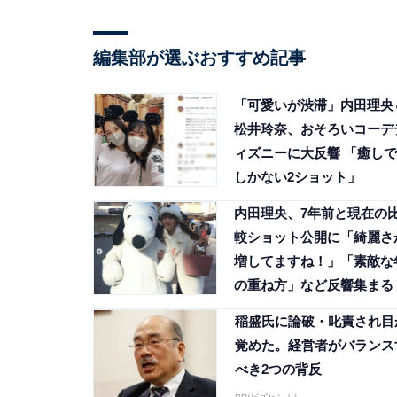
編集部が選ぶおすすめ記事
「可愛いが渋滞」内田理央
松井玲奈、おそろいコーデ
ィズニーに大反響 「癒しで
しかない2ショット」
内田理央、7年前と現在の
較ショット公開に「綺麗さ
増してますね！」「素敵な
の重ね方」など反響集まる
稲盛氏に論破・叱責され目
覚めた。経営者がバランス
べき2つの背反