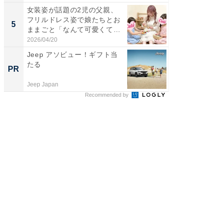
女装姿が話題の2児の父親、
「2人と
フリルドレス姿で娘たちとお
團十郎
5
5
ままごと「なんて可愛くて平
「後ろ
和...
「...
2026/04/20
2026/08/0
Jeep アソビュー！ギフト当
ビフィ
たる
「脂肪
PR
PR
Jeep Japan
森永乳業
Recommended by