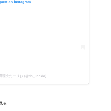
 post on Instagram
 内田理央だーりお (@rio_uchida)
見る