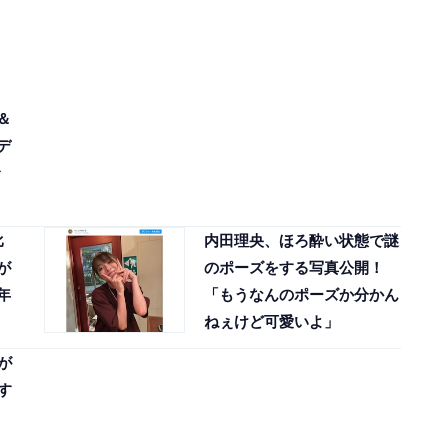
＆
デ
比
内田理央、ほろ酔い状態で謎
が
のポーズをする写真公開！
年
「もうなんのポーズか分かん
ねぇけど可愛いよ」
が
す