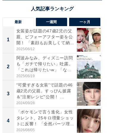
最新
一週間
一ヶ月
女装姿が話題の47歳2児の父
「さす
親、ビフォーアフター姿を公
は」高
1
1
開！ 「素顔もお美しくて納...
災地を
「カ...
2025/06/12
2026/08/0
阿波みなみ、ディズニー訪問
「女の
も「ガチで帰りたい」吐露。
介、バ
2
2
「これは帰りたいw」「なん
らのプレ
ち...
愛...
2025/06/19
2026/08/0
“可愛すぎる女装”で話題の46
「好感
歳2児の父親、すっぴん披露
や、“マ
3
3
＆“注射レシピ”公開！ ...
画変更
財...
2024/09/28
2026/07/3
「ポケモンで言う進化」女性
「脚が
タレント、25キロ増量ショッ
横川尚
4
4
トに反響！ 「全然パーツ埋...
ムキな姿
刃...
2026/08/05
2026/08/0