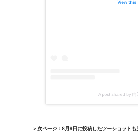
View this
A post shared by
＞次ページ：8月9日に投稿したツーショットも