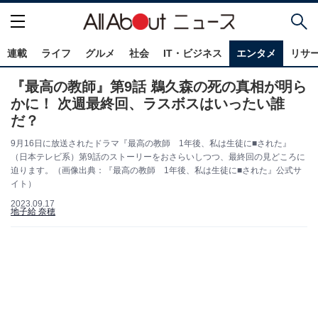
連載
ライフ
グルメ
社会
IT・ビジネス
エンタメ
リサ
『最高の教師』第9話 鵜久森の死の真相が明ら
かに！ 次週最終回、ラスボスはいったい誰
だ？
9月16日に放送されたドラマ『最高の教師 1年後、私は生徒に■された』
（日本テレビ系）第9話のストーリーをおさらいしつつ、最終回の見どころに
迫ります。（画像出典：『最高の教師 1年後、私は生徒に■された』公式サ
イト）
2023.09.17
地子給 奈穂