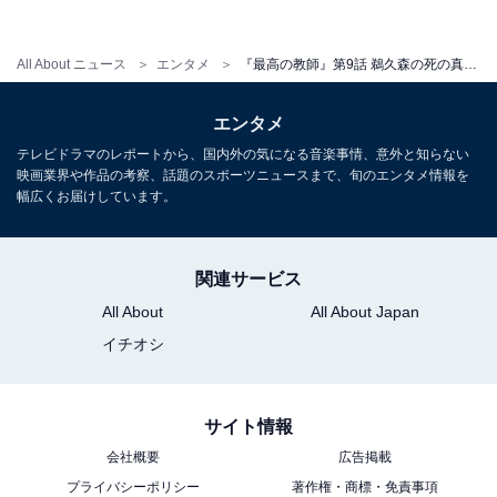
突き落としたの星崎じゃなかったら誰ってなる」「なん
で1周目で九条先生は突き落とされたんだろう。本気で
All About ニュース
エンタメ
『最高の教師』第9話 鵜久森の死の真相が明らかに！ 次週最終回、ラスボスはいったい誰だ？
向き合うっている2周目の方が、そのリスクは高そうな
のに」「最終回の展開読めなさすぎ」などのコメントが
エンタメ
続出する中、次週いよいよ最終回。
テレビドラマのレポートから、国内外の気になる音楽事情、意外と知らない
映画業界や作品の考察、話題のスポーツニュースまで、旬のエンタメ情報を
この世界を「変えよう」と、ただひたすら生徒たちと向
幅広くお届けしています。
き合い駆け抜けた里奈。3年D組の生徒たちもまた、1人1
人「本気」を解放してきた1年が過ぎ、再び訪れる卒業
関連サービス
式の日――。1年前と同じ場所で、里奈が対峙（たい
All About
All About Japan
じ）する人物とは？ 物語がどんな結末を迎えるのか目が
イチオシ
離せません。
サイト情報
会社概要
広告掲載
プライバシーポリシー
著作権・商標・免責事項