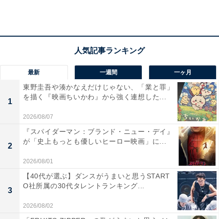
ビルの屋上に立ち最悪の選択をしようとしている3人をD
組生徒らが発見。教室に戻り、西野の口から鵜久森の事
件の真相が語られます。鵜久森が東風谷（當真あみ）と
化学準備室で話している時の隠し撮り映像をネタに呼び
出した西野。鵜久森は、西野たちを変えようと強い意志
最新
一週間
一ヶ月
を持って1人で立ち向かっていました。そして揉み合う
うちに渡り廊下から転落。最後まで力強いまなざしを向
東野圭吾や湊かなえだけじゃない、「業と罪」
を描く『映画ちいかわ』から強く連想した...
けてきたと語る西野は、鵜久森の死を望んでなんかいな
1
かったと涙を流します。
2026/08/07
『スパイダーマン：ブランド・ニュー・デイ』
が「史上もっとも優しいヒーロー映画」に...
里奈はそんな西野に近寄ると、「逃げるな！」と一喝。
2
鵜久森亡き今どう償えばいいのか、どう生きればいいの
2026/08/01
か分からないと嘆く3人に対し、鵜久森が伝えたように
【40代が選ぶ】ダンスがうまいと思うSTART
生きて変わるのだと説きます。そんな中、全てを映像で
O社所属の30代タレントランキング...
3
見ていた鵜久森の母・美雪（吉田羊）が教室に現れる
2026/08/02
と、許すことはできないが“最悪の終わり”を選ばないで