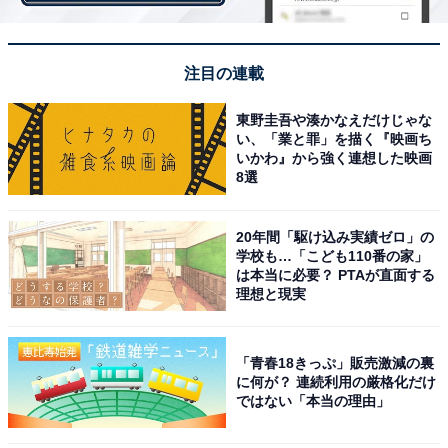
画像出典：日本テレビ系『最高の教師 1年後、私は生徒に■された』
公式サイト
注目の連載
東野圭吾や湊かなえだけじゃな
い、「業と罪」を描く『映画ち
いかわ』から強く連想した映画
8選
20年間「駆け込み実績ゼロ」の
学校も…「こども110番の家」
は本当に必要？ PTAが直面する
理想と現実
「青春18きっぷ」販売激減の裏
に何が？ 連続利用の厳格化だけ
ではない「本当の理由」
生徒、里奈、鵜久森母の魂の震えるスピーチに感