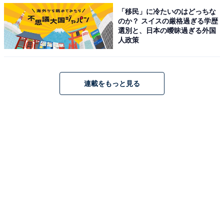
動
「移民」に冷たいのはどっちな
のか？ スイスの厳格過ぎる学歴
ついに鵜久森の事件の真相が明かされた第9話。X（旧
選別と、日本の曖昧過ぎる外国
人政策
Twitter）では生徒、里奈、鵜久森、鵜久森母それぞれの
言葉に感動の声が殺到。「（鵜久森の）『誰かを傷つけ
て笑うことの何が楽しいの』、本当にね、刺さるのよ一
連載をもっと見る
言一言」「松岡茉優さんのセリフ良かったなぁ。一生観
ていたい」「『そのつもりなかった』で済まされない。
ほんとにそうだと思うし、何よりも生徒みんなの表情が
めちゃめちゃよかった」「加藤清史郎くんしか目に入っ
てこなかった。1つ1つの演技が全部惹かれる凄すぎる」
などのコメントが寄せられています。
かつて鵜久森を貶めていた側が抱える全ての膿が出され
たと思えた一方、卒業式で里奈を突き落としたのが誰な
のか気になる展開に。「いよいよ星崎あやしい」「先生