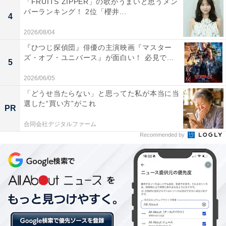
「FRUITS ZIPPER」の歌がうまいと思うメン
ほしい、鵜久森が楽しく学校で過ごしていたことを忘れ
バーランキング！ 2位「櫻井...
4
ないでほしいと述懐。西野ら3人はその言葉を受け止
2026/08/04
め、涙を流し改めて謝罪をするのでした。
『ひつじ探偵団』俳優の主演映画『マスター
ズ・オブ・ユニバース』が面白い！ 必見で...
5
2026/06/05
「どうせ当たらない」と思ってた私が本当に当
選した“買い方”がこれ
PR
合同会社デジタルファーム
Recommended by