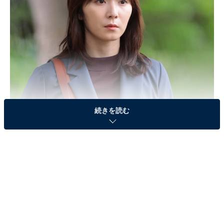
続きを読む
画像出典：日本テレビ系『最高の教師 1年後、私は生徒に■された』
公式サイト
第2話のあらすじ
1度目の人生と同様に夫・蓮（松下洸平）から突然、離
婚届を突きつけられた九条里奈（松岡茉優）。理由を問