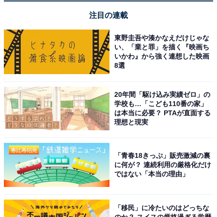
注目の連載
画像出典：日本テレビ系『最高の教師 1年後、私は生徒に■された』
公式サイト
東野圭吾や湊かなえだけじゃな
い、「業と罪」を描く『映画ち
いかわ』から強く連想した映画
8選
20年間「駆け込み実績ゼロ」の
学校も…「こども110番の家」
は本当に必要？ PTAが直面する
理想と現実
「青春18きっぷ」販売激減の裏
に何が？ 連続利用の厳格化だけ
ではない「本当の理由」
「移民」に冷たいのはどっちな
のか？ スイスの厳格過ぎる学歴