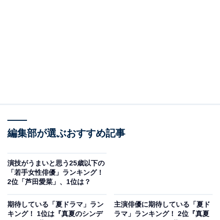
うも蓮は「ごめん」と返すばかり。しかし、生徒と思し
き覆面男2人組から襲われた里奈は、自分が1年後“生徒に
殺されないため”に、教室を変えることに集中します。
鵜久森叶（芦田愛菜）がされていた仕打ちを里奈が暴き
だしたことで、鵜久森以外の3年D組の生徒たちは里奈対
策のSNSグループを発足。監視カメラが付けられている
教室では鵜久森にも普通に接し、裏で里奈への反撃を進
めようとしていました。そんな中、鵜久森は瓜生陽介
編集部が選ぶおすすめ記事
（山時聡真）の様子が以前の自分のようだと気にかか
り、里奈に報告します。
演技がうまいと思う25歳以下の
「若手女性俳優」ランキング！
里奈の前回の人生で、瓜生は転校によりクラスメイトと
2位「芦田愛菜」、1位は？
ともに卒業を迎えられず。里奈が家庭訪問を行うと、瓜
期待している「夏ドラマ」ラン
主演俳優に期待している「夏ド
生の母親は「迷惑かけたらすぐ転校させる」と一言。部
キング！ 1位は『真夏のシンデ
ラマ」ランキング！ 2位『真夏