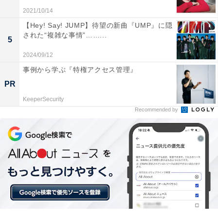
2021/10/14
方、里奈は蓮に、「いつの間にか大人のフリしてカッコ
【Hey! Say! JUMP】待望の新曲『UMP』に隠
つけてた。私、離婚したくない。ほんとは嫌だ」と素直
された“複雑な事情”……...
な気持ちを告げます。蓮は少し笑って「もう少し考え
5
る」と返すのでした。
2024/09/12
事例から学ぶ『特権アクセス管理』
PR
KeeperSecurity
Recommended by