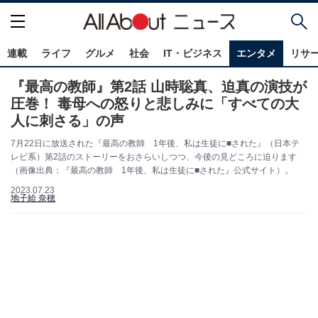
連載
ライフ
グルメ
社会
IT・ビジネス
エンタメ
リサ
『最高の教師』第2話 山時聡真、迫真の演技が
圧巻！ 毒母への怒りと悲しみに「すべての大
人に刺さる」の声
7月22日に放送された『最高の教師 1年後、私は生徒に■された』（日本テ
レビ系）第2話のストーリーをおさらいしつつ、今後の見どころに迫ります
（画像出典：『最高の教師 1年後、私は生徒に■された』公式サイト）。
2023.07.23
地子給 奈穂