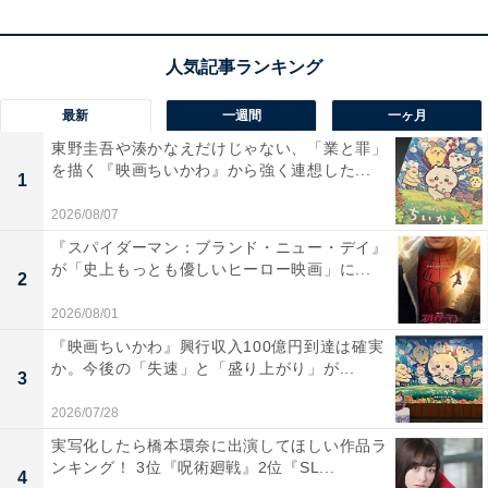
困惑し激高する瓜生に対し、「何くせープライド張って
んだよ。10年後すげえヤツになって札束で俺のこと殴れ
ばいいだろ」と向坂。「いい友達を持ったんだね」と理
解した素振りを見せる母親。しかし瓜生に対し、「言い
最新
一週間
一ヶ月
たいことは全部言えましたか？」と里奈。瓜生は自分が
東野圭吾や湊かなえだけじゃない、「業と罪」
大事な時間と引き換えに必死に稼いだ金を家族ではなく
を描く『映画ちいかわ』から強く連想した...
1
知らない男のために使う母親への怒りを爆発させ、「俺
2026/08/07
はあんたの何なんだ？ 都合よく金を持ってくるアホか？
『スパイダーマン：ブランド・ニュー・デイ』
あんたの大事な息子か？」と思いをぶつけます。
が「史上もっとも優しいヒーロー映画」に...
2
2026/08/01
言いたいことを言えたと里奈に感謝を述べる瓜生。しか
『映画ちいかわ』興行収入100億円到達は確実
し里奈はやるべきことがあるだろうと促し、瓜生と向坂
か。今後の「失速」と「盛り上がり」が...
3
は鵜久森にこれまでの仕打ちを謝罪します。瓜生が向坂
2026/07/28
を伴い前借をさせてもらったバイト先に行くと、そこに
実写化したら橋本環奈に出演してほしい作品ラ
は里奈の姿が。店長は里奈の高校時代からの友人で、里
ンキング！ 3位『呪術廻戦』2位『SL...
4
奈に頼まれて瓜生に声をかけて雇ったと種明かし。一