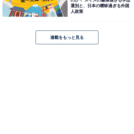
母親への怒りと悲しみを発露させる山時聡真の演
選別と、日本の曖昧過ぎる外国
人政策
技が圧巻
第1話の芦田愛菜さんに続き、山時聡真さんの迫真の演
連載をもっと見る
技に魅せられた第2話。
Twitterでは「今回も観てて辛かったなぁ。山時聡真くん
の演技が凄いのはわかっているけど、あまりにも真に迫
った演技から目が離せなかった」「山時くん、浅野くん
の迫真の演技良かった」「九条先生の決意に満ちた勇気
の塊の様な冷静な発言はしっかり心に踏み込んできてく
れる」「親はもちろん、すべての大人に刺さるドラマ」
「子どもたちの生きづらさや苦しさが、痛いほど刺さ
る」「息をするのを忘れる勢いで見てしまった。なんだ
このドラマは」などのコメントが寄せられています。