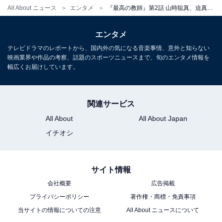
All About ニュース
エンタメ
『最高の教師』第2話 山時聡真、迫真の演技が圧巻！ 毒母への怒りと悲しみに「すべての大人に刺さる」の声
また、ラストシーンでは黒板に書かれた「九条里奈を殺
エンタメ
害する」という殺害予告が登場。生徒たちに寄り添い変
テレビドラマのレポートから、国内外の気になる音楽事情、意外と知らない
化させたことで先の未来が変わり、里奈の知らない人生
映画業界や作品の考察、話題のスポーツニュースまで、旬のエンタメ情報を
になっていく前兆が感じられました。
幅広くお届けしています。
殺害予告を行ったと推察される生徒へ立ちはだかる里
関連サービス
奈。しかし生徒たちの目論見により「担任はく奪」の嘆
All About
All About Japan
願書がまとめられ、里奈は教室から追放させられてしま
イチオシ
い――。里奈から味方として頼られた鵜久森は、勇気を
抱き行動を開始し――。里奈と生徒たちの攻防がどう展
サイト情報
開されていくのか目が離せません。
会社概要
広告掲載
プライバシーポリシー
著作権・商標・免責事項
当サイトの情報についての注意
All About ニュースについて