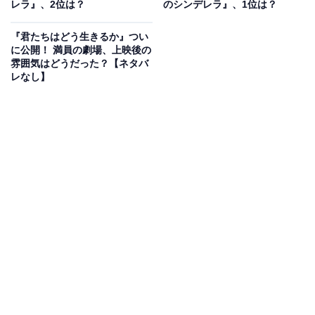
屋の様子から母親が瓜生のバイト代を巻き上げて自分の
レラ』、2位は？
のシンデレラ』、1位は？
ために散財していることを察し、瓜生を呼び出します。
『君たちはどう生きるか』つい
「大人が変わるのを待つだけ？ 苦しんでいるなら正直に
に公開！ 満員の劇場、上映後の
言い放っていい」と里奈。
雰囲気はどうだった？【ネタバ
レなし】
瓜生はバイト先から前借をすると母親に金を渡し、学校
を卒業したいからこの金で家から追い出されないように
してほしいと頼みます。しかし母親は自分の欲のために
金を使おうとし、絶望する瓜生。そこに里奈が現れ、自
身は友達の言葉や行動に人生の影響を受けてきたと言
い、友達の意見も聞いてみるよう声をかけます。そこに
瓜生と仲がいい生徒・向坂俊二（浅野竣哉）が登場。母
親に日雇いの金を渡し、一緒に卒業させてほしいと頭を
下げます。