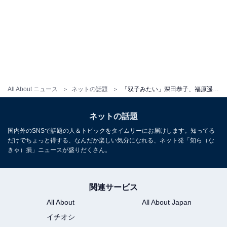
All About ニュース
ネットの話題
「双子みたい」深田恭子、福原遥との“ベッド動画”公開！ 「えええ何この可愛い生き物」「最強コンビ」
ネットの話題
国内外のSNSで話題の人＆トピックをタイムリーにお届けします。知ってる
だけでちょっと得する、なんだか楽しい気分になれる、ネット発「知ら（な
きゃ）損」ニュースが盛りだくさん。
関連サービス
All About
All About Japan
イチオシ