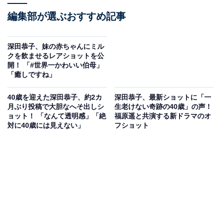
編集部が選ぶおすすめ記事
深田恭子、妹の赤ちゃんにミル
クを飲ませるレアショットを公
開！ 「#世界一かわいい伯母」
「癒しですね」
40歳を迎えた深田恭子、約2カ
深田恭子、最新ショットに「一
月ぶり投稿で大胆なへそ出しシ
生老けない奇跡の40歳」の声！
ョット！ 「なんて透明感」「絶
福原遥と共演する新ドラマのオ
対に40歳には見えない」
フショット