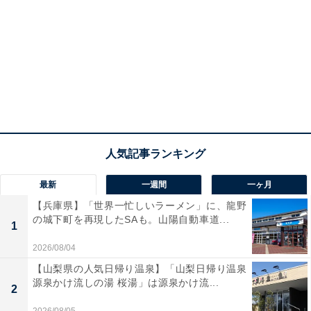
最新
一週間
一ヶ月
【兵庫県】「世界一忙しいラーメン」に、龍野
の城下町を再現したSAも。山陽自動車道...
1
2026/08/04
【山梨県の人気日帰り温泉】「山梨日帰り温泉
源泉かけ流しの湯 桜湯」は源泉かけ流...
2