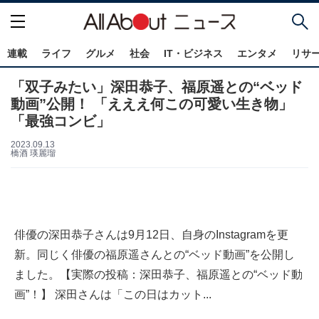
連載
ライフ
グルメ
社会
IT・ビジネス
エンタメ
リサ
「双子みたい」深田恭子、福原遥との“ベッド
動画”公開！ 「えええ何この可愛い生き物」
「最強コンビ」
2023.09.13
橋酒 瑛麗瑠
俳優の深田恭子さんは9月12日、自身のInstagramを更
新。同じく俳優の福原遥さんとの“ベッド動画”を公開し
ました。【実際の投稿：深田恭子、福原遥との“ベッド動
画”！】 深田さんは「この日はカット...