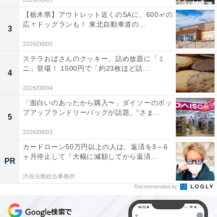
2026/08/05
【栃木県】アウトレット近くのSAに、600㎡の
広々ドッグランも！ 東北自動車道の...
3
2026/08/05
ステラおばさんのクッキー、詰め放題に「ミ
ニ」登場！ 1500円で「約23枚ほど詰...
4
2026/08/04
「面白いのあったから購入〜」ダイソーのポッ
プアップランドリーバッグが話題。“さま...
5
2026/08/03
カードローン50万円以上の人は、返済を3～6
ヶ月停止して『大幅に減額してから返済...
PR
渋谷法務総合事務所
Recommended by