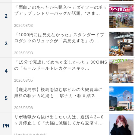
「面白いのあったから購入〜」ダイソーのポッ
プアップランドリーバッグが話題。“さま...
2
2026/08/03
「1000円には見えなかった」スタンダードプ
ロダクツのリュックが「高見えする」の...
3
2026/08/03
「15分で完成してめちゃ楽しかった」3COINS
の「モールドールトレカケースキッ...
4
2026/08/05
【鹿児島県】桜島を望む駅ビルの大観覧車に、
無料の駅ナカ足湯も！ 駅ナカ・駅直結ス...
5
2026/08/08
リボ地獄から抜け出したい人は、返済を3～6
ヶ月停止して『大幅に減額してから返済す...
PR