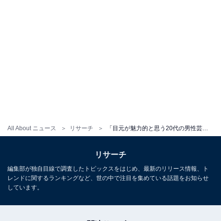
All About ニュース
リサーチ
「目元が魅力的と思う20代の男性芸能人」ランキング！ 2位「新田真剣佑」、1位は？
リサーチ
編集部が独自目線で調査したトピックスをはじめ、最新のリリース情報、ト
レンドに関するランキングなど、世の中で注目を集めている話題をお知らせ
しています。