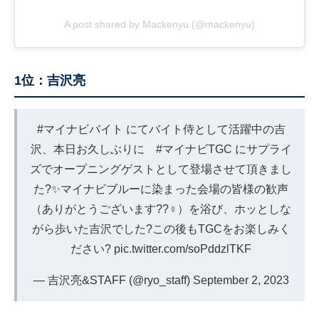
A post shared by Mackenyu (@mackenyu)
1位：吉沢亮
#マイナビバイト
にてバイト侍として活躍中の吉
沢、本日お久しぶりに
#マイナビTGC
にサプライ
ズでオープニングゲストとして登場させて頂きまし
た?✨マイナビブルーに染まった会場の皆様の歓声
（ありがとうございます??‍♀️）を浴び、ホッとしな
がら歩いた吉沢でした?この後もTGCをお楽しみく
ださい?
pic.twitter.com/soPddzlTKF
— 吉沢亮&STAFF (@ryo_staff)
September 2, 2023