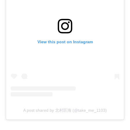
View this post on Instagram
A post shared by 北村匠海 (@take_me_1103)