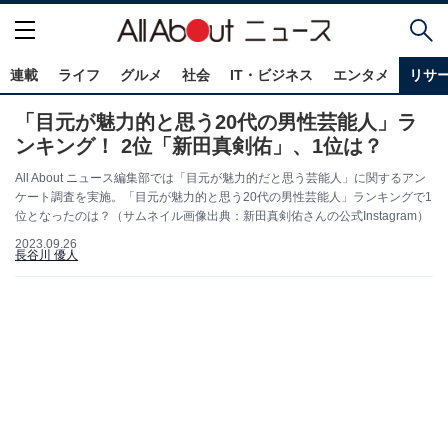
連載
ライフ
グルメ
社会
IT・ビジネス
エンタメ
リサ
「目元が魅力的と思う20代の男性芸能人」ラ
ンキング！ 2位「新田真剣佑」、1位は？
All About ニュース編集部では「目元が魅力的だと思う芸能人」に関するアン
ケート調査を実施。「目元が魅力的と思う20代の男性芸能人」ランキングで1
位となったのは？（サムネイル画像出典：新田真剣佑さんの公式Instagram）
2023.09.26
長谷川 優人