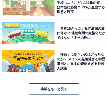
学校も…「こども110番の家」
は本当に必要？ PTAが直面する
理想と現実
「青春18きっぷ」販売激減の裏
に何が？ 連続利用の厳格化だけ
ではない「本当の理由」
「移民」に冷たいのはどっちな
のか？ スイスの厳格過ぎる学歴
選別と、日本の曖昧過ぎる外国
人政策
連載をもっと見る