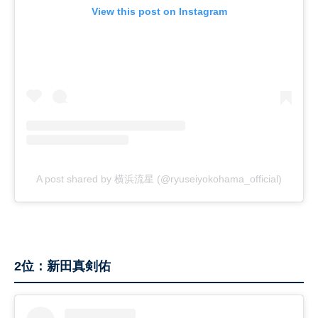
View this post on Instagram
A post shared by 横浜流星 (@ryuseiyokohama_official)
2位：新田真剣佑