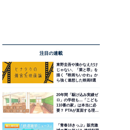
注目の連載
東野圭吾や湊かなえだけ
じゃない、「業と罪」を
描く『映画ちいかわ』か
ら強く連想した映画8選
20年間「駆け込み実績ゼ
ロ」の学校も…「こども
110番の家」は本当に必
要？ PTAが直面する理想
と現実
「青春18きっぷ」販売激