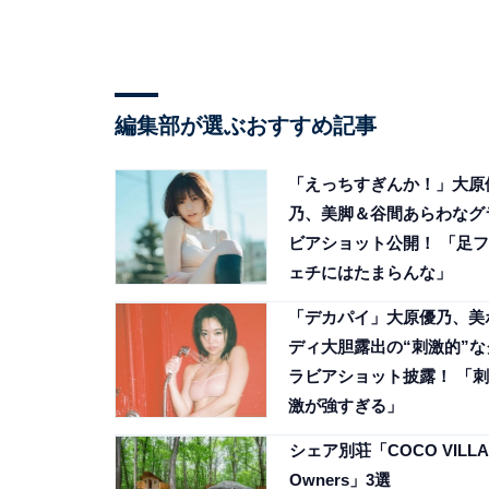
編集部が選ぶおすすめ記事
「えっちすぎんか！」大原
乃、美脚＆谷間あらわなグ
ビアショット公開！ 「足フ
ェチにはたまらんな」
「デカパイ」大原優乃、美
ディ大胆露出の“刺激的”な
ラビアショット披露！ 「刺
激が強すぎる」
シェア別荘「COCO VILLA
Owners」3選