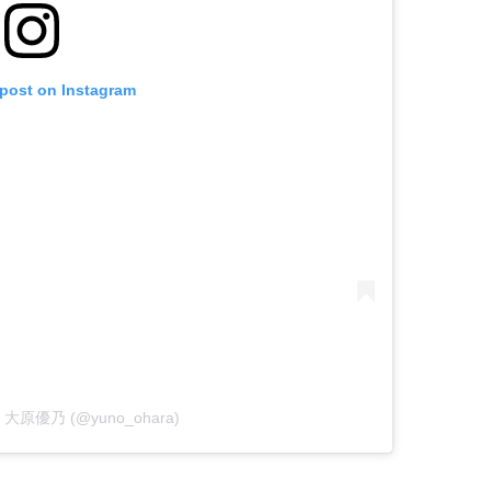
 post on Instagram
 by 大原優乃 (@yuno_ohara)