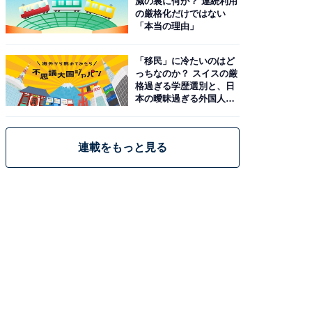
減の裏に何が？ 連続利用
の厳格化だけではない
「本当の理由」
「移民」に冷たいのはど
っちなのか？ スイスの厳
格過ぎる学歴選別と、日
本の曖昧過ぎる外国人政
策
連載をもっと見る