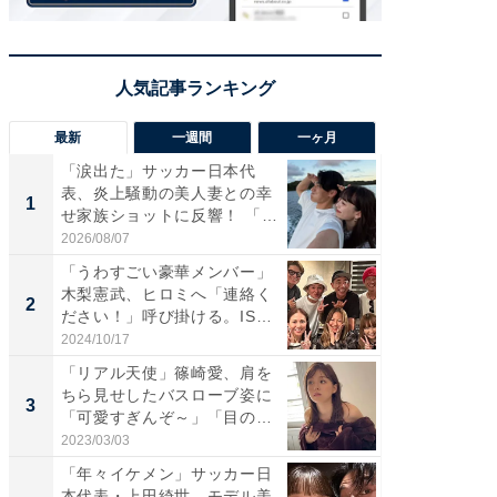
最新
一週間
一ヶ月
「涙出た」サッカー日本代
「さす
表、炎上騒動の美人妻との幸
は」高
1
1
せ家族ショットに反響！ 「最
災地を
高...
「カ...
2026/08/07
2026/08/0
「うわすごい豪華メンバー」
「女の
木梨憲武、ヒロミへ「連絡く
介、バ
2
2
ださい！」呼び掛ける。IS
らのプレ
S...
愛...
2024/10/17
2026/08/0
「リアル天使」篠崎愛、肩を
「脚が
ちら見せしたバスローブ姿に
横川尚
3
3
「可愛すぎんぞ～」「目の表
ムキな姿
情...
刃...
2023/03/03
2026/08/0
「年々イケメン」サッカー日
「え、
本代表・上田綺世、モデル美
芸人、2