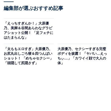
編集部が選ぶおすすめ記事
「えっちすぎんか！」大原優
乃、美脚＆谷間あらわなグラビ
アショット公開！ 「足フェチに
はたまらんな」
「太ももエロすぎ」大原優乃、
大原優乃、セクシーすぎる完璧
お尻丸出しごろ寝＆四つんばい
ボディを披露！ 「ヤバい…えっ
ショット！ 「めちゃセクシー」
ちぃ…」「カワイイ顔で大人の
「頭隠して尻隠さず」
体」