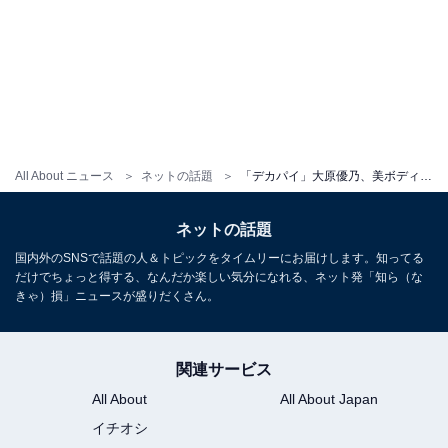
All About ニュース
ネットの話題
「デカパイ」大原優乃、美ボディ大胆露出の“刺激的”なグラビアショット披露！ 「刺激が強すぎる」
ネットの話題
国内外のSNSで話題の人＆トピックをタイムリーにお届けします。知ってる
だけでちょっと得する、なんだか楽しい気分になれる、ネット発「知ら（な
きゃ）損」ニュースが盛りだくさん。
関連サービス
All About
All About Japan
イチオシ