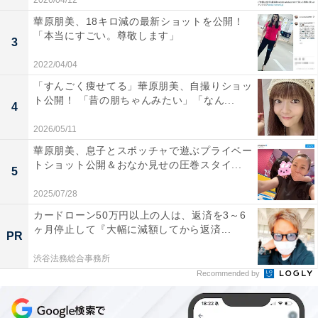
2026/04/12
華原朋美、18キロ減の最新ショットを公開！
「本当にすごい。尊敬します」
3
2022/04/04
「すんごく痩せてる」華原朋美、自撮りショッ
ト公開！ 「昔の朋ちゃんみたい」「なん...
4
2026/05/11
華原朋美、息子とスポッチャで遊ぶプライベー
トショット公開＆おなか見せの圧巻スタイ...
5
2025/07/28
カードローン50万円以上の人は、返済を3～6
ヶ月停止して『大幅に減額してから返済...
PR
渋谷法務総合事務所
Recommended by