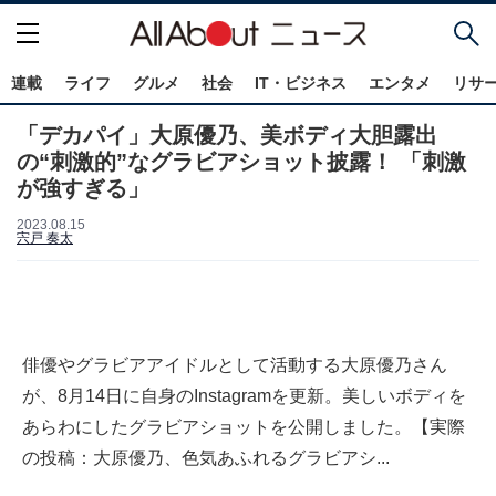
連載
ライフ
グルメ
社会
IT・ビジネス
エンタメ
リサ
「デカパイ」大原優乃、美ボディ大胆露出
の“刺激的”なグラビアショット披露！ 「刺激
が強すぎる」
2023.08.15
宍戸 奏太
俳優やグラビアアイドルとして活動する大原優乃さん
が、8月14日に自身のInstagramを更新。美しいボディを
あらわにしたグラビアショットを公開しました。【実際
の投稿：大原優乃、色気あふれるグラビアシ...