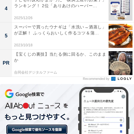
炊きたてごはんのように、ふっくらとした仕上が
ランキング！ 2位「ありあけのハーバー...
4
り
2025/12/26
スーパーで買ったウナギは「水洗い→酒蒸し」
が正解！ ふっくらおいしく作るコツ＆蒲...
5
2023/10/18
【宝くじの裏技】当たる側に回るか、このまま
か
PR
合同会社デジタルファーム
Recommended by
今回は水を使用。温度以外ほとんど炊きたてごはん！
今回は、災害時をイメージして水で調理。60分待ってか
ら封を開けるとびっくり！ 想像よりもふっくらとしたご