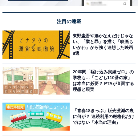
はんに変身していました。私は無印良品のレトルトカレ
ーと一緒にいただきましたが、防災備蓄用の食品と一緒
注目の連載
に食べても、このごはんであれば満足感のある食事にな
りそうです。
東野圭吾や湊かなえだけじゃな
い、「業と罪」を描く『映画ち
いかわ』から強く連想した映画
8選
20年間「駆け込み実績ゼロ」の
学校も…「こども110番の家」
は本当に必要？ PTAが直面する
理想と現実
「青春18きっぷ」販売激減の裏
に何が？ 連続利用の厳格化だけ
ではない「本当の理由」