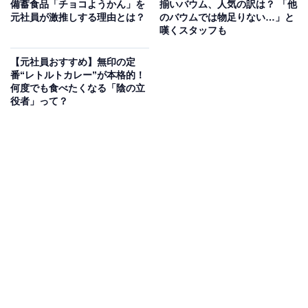
備蓄食品「チョコようかん」を
揃いバウム、人気の訳は？ 「他
ファ化」した状態で保存できるのがポイントです。
元社員が激推しする理由とは？
のバウムでは物足りない…」と
嘆くスタッフも
【元社員おすすめ】無印の定
番“レトルトカレー”が本格的！
何度でも食べたくなる「陰の立
役者」って？
詳細な作り方、目安となる注水線は袋内側に
手順は、品質保持剤とスプーンを袋から取り出し、水か
お湯を入れて封をするだけ。詳細な分量は表に、注水線