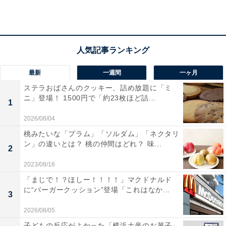
は内側に記載されているため、見たままで調理できるの
が魅力です。
最新
一週間
一ヶ月
ステラおばさんのクッキー、詰め放題に「ミ
ニ」登場！ 1500円で「約23枚ほど詰...
1
2026/08/04
桃みたいな「プラム」「ソルダム」「ネクタリ
ン」の違いとは？ 桃の仲間はどれ？ 味...
2
2023/08/16
「まじで！？ほしー！！！！」マクドナルド
に“バーガークッション”登場「これはなか...
3
2026/08/05
子どもの反応がよかった「横浜土産のお菓子」