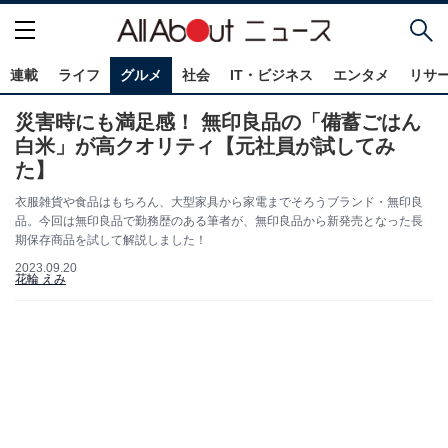
連載
ライフ
グルメ
社会
IT・ビジネス
エンタメ
リサ
災害時にも満足感！ 無印良品の「備蓄ごはん
白米」が高クオリティ【元社員が試してみ
た】
衣服雑貨や食品はもちろん、大型家具から家電までそろうブランド・無印良
品。今回は無印良品で勤務歴のある筆者が、無印良品から新発売となった長
期保存商品を試して解説しました！
2023.09.20
花輪 えみ