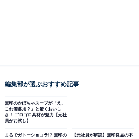
編集部が選ぶおすすめ記事
賞味期限は未開封で4年もつ「備蓄ごはん 白米」
無印のかぼちゃスープが「え、
「備蓄ごはん 白米」のパッケージは、コンパクトなパウ
これ備蓄用？」と驚くおいし
さ！ ゴロゴロ具材が魅力【元社
チ型。中には、炊きたてのごはんを熱風で急速乾燥させ
員がお試し】
たアルファ米が入っています。急速かつ水分をコントロ
ールしながら乾燥させ、でんぷんを消化しやすい「アル
まるでガトーショコラ!? 無印の
【元社員が解説】無印良品の不