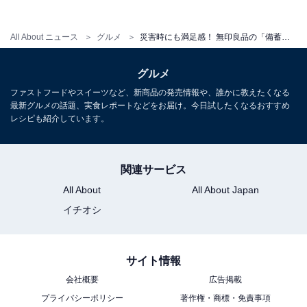
All About ニュース
グルメ
災害時にも満足感！ 無印良品の「備蓄ごはん 白米」が高クオリティ【元社員が試してみた】
「いつものもしも」精神が宿った白米を、万一の
備えに
グルメ
ファストフードやスイーツなど、新商品の発売情報や、誰かに教えたくなる
最新グルメの話題、実食レポートなどをお届け。今日試したくなるおすすめ
レシピも紹介しています。
関連サービス
All About
All About Japan
イチオシ
サイト情報
会社概要
広告掲載
防災アイテムとしてストックしておきたい
プライバシーポリシー
著作権・商標・免責事項