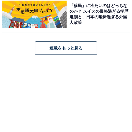
スプーンも付属しているので安心
「移民」に冷たいのはどっちな
のか？ スイスの厳格過ぎる学歴
ちなみに、使い捨てのスプーンが付属品として中に入っ
選別と、日本の曖昧過ぎる外国
人政策
ています。「備蓄ごはん 白米」だけで食器類を用意する
必要がないのもうれしいポイントです。
連載をもっと見る