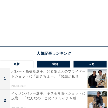
最新
一週間
一ヶ月
バレー・髙橋藍選手、兄＆愛犬とのプライベー
トショットに「超きちょー」「笑顔が見れ...
1
2026/03/08
イケメンバレー選手、キス＆耳食べショットに
反響！ 「なんなのーこのイチャイチャ感...
2