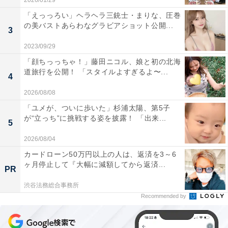
2026/01/29
「えっっろい」ヘラヘラ三銃士・まりな、圧巻
の美バストあらわなグラビアショット公開...
3
2023/09/29
「顔ちっっちゃ！」藤田ニコル、娘と初の北海
道旅行を公開！ 「スタイルよすぎるよ〜...
4
2026/08/08
「ユメが、ついに歩いた」杉浦太陽、第5子
が“立っち”に挑戦する姿を披露！ 「出来...
5
2026/08/04
カードローン50万円以上の人は、返済を3～6
ヶ月停止して『大幅に減額してから返済...
PR
渋谷法務総合事務所
Recommended by