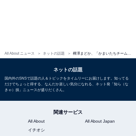
All About ニュース
ネットの話題
樺澤まどか、「かまいたちチームで送別会」ショット公開！ 「まじで良い写真」「樺ちゃん、顔ちっちゃ」
ネットの話題
国内外のSNSで話題の人＆トピックをタイムリーにお届けします。知ってる
だけでちょっと得する、なんだか楽しい気分になれる、ネット発「知ら（な
きゃ）損」ニュースが盛りだくさん。
関連サービス
All About
All About Japan
イチオシ