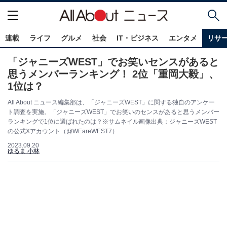
連載
ライフ
グルメ
社会
IT・ビジネス
エンタメ
リサ
「ジャニーズWEST」でお笑いセンスがあると
思うメンバーランキング！ 2位「重岡大毅」、
1位は？
All About ニュース編集部は、「ジャニーズWEST」に関する独自のアンケー
ト調査を実施。「ジャニーズWEST」でお笑いのセンスがあると思うメンバー
ランキングで1位に選ばれたのは？※サムネイル画像出典：ジャニーズWEST
の公式Xアカウント（@WEareWEST7）
2023.09.20
ゆるま 小林