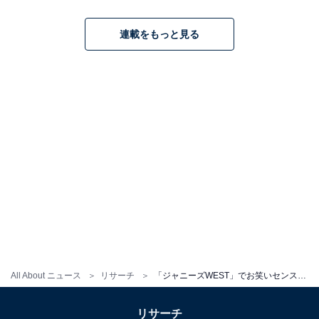
連載をもっと見る
All About ニュース
リサーチ
「ジャニーズWEST」でお笑いセンスがあると思うメンバーランキング！ 2位「重岡大毅」、1位は？
リサーチ