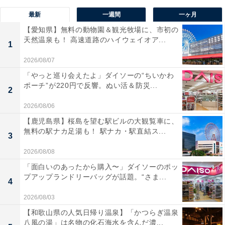
最新
一週間
一ヶ月
【愛知県】無料の動物園＆観光牧場に、市初の
天然温泉も！ 高速道路のハイウェイオア...
1
2026/08/07
「やっと巡り会えたよ」ダイソーの“ちいかわ
ポーチ”が220円で反響。ぬい活＆防災...
2
2026/08/06
【鹿児島県】桜島を望む駅ビルの大観覧車に、
無料の駅ナカ足湯も！ 駅ナカ・駅直結ス...
3
2026/08/08
「面白いのあったから購入〜」ダイソーのポッ
プアップランドリーバッグが話題。“さま...
4
2026/08/03
【和歌山県の人気日帰り温泉】「かつらぎ温泉
八風の湯」は名物の化石海水を含んだ濃...