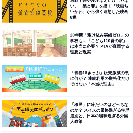
東野圭吾や湊かなえだけじゃな
い、「業と罪」を描く『映画ち
いかわ』から強く連想した映画
8選
20年間「駆け込み実績ゼロ」の
学校も…「こども110番の家」
は本当に必要？ PTAが直面する
理想と現実
「青春18きっぷ」販売激減の裏
に何が？ 連続利用の厳格化だけ
ではない「本当の理由」
「移民」に冷たいのはどっちな
のか？ スイスの厳格過ぎる学歴
選別と、日本の曖昧過ぎる外国
人政策