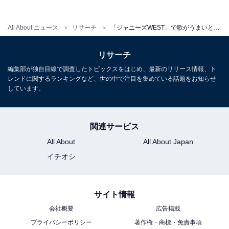
こちらもおすすめ
「ジャニーズWEST」の好きなメンバーランキ
All About ニュース
リサーチ
「ジャニーズWEST」で歌がうまいと思うメンバーランキング！ 2位「濱田崇裕」、1位は？
ング！ 2位「桐山照史」、1位は？
リサーチ
編集部が独自目線で調査したトピックスをはじめ、最新のリリース情報、ト
レンドに関するランキングなど、世の中で注目を集めている話題をお知らせ
しています。
関連サービス
1
2
All About
All About Japan
イチオシ
サイト情報
会社概要
広告掲載
プライバシーポリシー
著作権・商標・免責事項