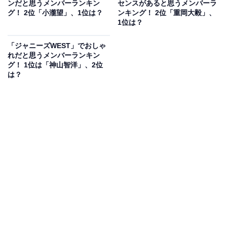
ンだと思うメンバーランキン
センスがあると思うメンバーラ
テレビ東京系の音楽特番『テレ東音楽祭2022夏』では、
グ！ 2位「小瀧望」、1位は？
ンキング！ 2位「重岡大毅」、
TOKIOの国分太一さんが作詞・作曲した「テレ東音楽祭
1位は？
のテーマ」にコーラスで参加して話題を集めました。
「ジャニーズWEST」でおしゃ
れだと思うメンバーランキン
回答者からは、「鬼連チャン見た時に上手いなぁと思い
グ！ 1位は「神山智洋」、2位
は？
ました」（大阪府・30代女性）、「見た目からは想像で
きない歌のうまさにびっくりする。安定していて高音も
ハモリもできる」（東京都・30代女性）、「独特な歌声
で聴いていてハマる」（宮城県・20代女性）などのコメ
ントが寄せられました。
※濱田崇裕さんの「濱」は異体字が正式表記