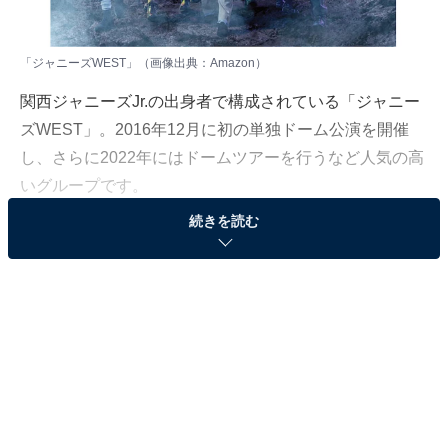
「ジャニーズWEST」（画像出典：
Amazon
）
関西ジャニーズJr.の出身者で構成されている「ジャニー
ズWEST」。2016年12月に初の単独ドーム公演を開催
し、さらに2022年にはドームツアーを行うなど人気の高
いグループです。
続きを読む
All About ニュース編集部は8月3日～9月2日、全国10～
60代の280人を対象に「ジャニーズWEST」に関するア
ンケート調査を実施しました。今回はその中から、「ジ
ャニーズWEST」で歌がうまいと思うメンバーランキン
グを紹介します。
＞7位までの全ランキング結果を見る