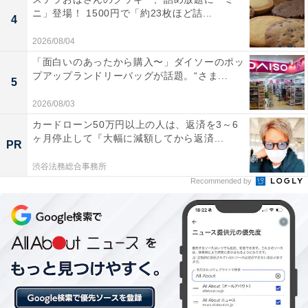
グループの振り付けを手掛けることがあるほどダンスが
ニ」登場！ 1500円で「約23枚ほど詰...
4
うまく、さらにギターで作詞・作曲も手掛けるマルチな
2026/08/04
才能を見せることで有名。ファッションセンスも高く、
「面白いのあったから購入〜」ダイソーのポッ
男女問わず注目を集めています。
プアップランドリーバッグが話題。“さま...
5
そんな神山さんは、2020年4月にドラマ『正しいロック
2026/08/03
バンドの作り方』（日本テレビ系）でメンバーの藤井流
カードローン50万円以上の人は、返済を3～6
ヶ月停止して『大幅に減額してから返済...
星さんとダブル主演を担当。その美声を生かして舞台で
PR
も活躍しています。2023年のフジテレビ系大型特番
渋谷法務総合事務所
『FNS27時間テレビ』では、目玉企画となった「サビだ
Recommended by
けカラオケ タッグモード大会」に濱田さんと出場し、大
活躍してボーカルスキルの高さが注目されています。
回答者からは、「声の伸びが良く、聞いていて安心する
歌声だと思います」（東京都・20代女性）、「鬼連チャ
ンで成功したため」（愛知県・20代女性）、「高音も綺