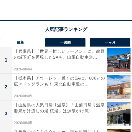
最新
一週間
一ヶ月
【兵庫県】「世界一忙しいラーメン」に、龍野
の城下町を再現したSAも。山陽自動車道...
1
2026/08/04
1位：神山智洋
【栃木県】アウトレット近くのSAに、600㎡の
広々ドッグランも！ 東北自動車道の...
1位にランクインしたのは、「神山智洋」さんです。ジ
2
ャニーズJr.のユニット「関西BOY'S」「TOP Kids」をは
2026/08/05
じめ、「Hey! Say! 7 WEST」として活躍。ジャニーズ
【山梨県の人気日帰り温泉】「山梨日帰り温泉
WESTとしてメジャーデビューしてからは、透明感のあ
源泉かけ流しの湯 桜湯」は源泉かけ流...
3
る美しい歌声でグループの人気を高めました。
2026/08/05
ステラおばさんのクッキー、詰め放題に「ミ