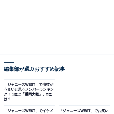
2位：濱田崇裕
2位にランクインしたのは、「濱田崇裕」さんです。ダ
ンスとアクロバットが得意で、グループをパフォーマン
スで引っ張り続ける濱田さん。最近では俳優業が好調
で、『連続ドラマW 正体』（WOWOW）や『風間公親-
教場0-』（フジテレビ系）などに出演。自然体の演技が
好評で、ドラマ以外にも舞台などで活躍しています。
編集部が選ぶおすすめ記事
そんな濱田さんはバラエティ番組に出演することが多
「ジャニーズWEST」で演技が
く、『痛快TV スカッとジャパン』（フジテレビ系）の
うまいと思うメンバーランキン
グ！ 1位は「重岡大毅」、2位
企画「スカッとカラオケ」で美声を披露。さらに、2022
は？
年5月には『千鳥の鬼レンチャン』（フジテレビ系）の
人気企画「サビだけカラオケ」に挑戦し大活躍します。
「ジャニーズWEST」でイケメ
「ジャニーズWEST」でお笑い