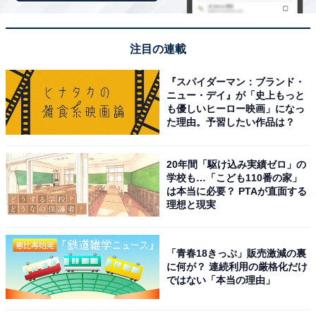
麗で、ラップ調のものもこなすことができる」（埼玉
県・20代女性）などのコメントが寄せられました。
注目の連載
＞7位までの全ランキング結果を見る
『スパイダーマン：ブランド・
ニュー・デイ』が「史上もっと
も優しいヒーロー映画」になっ
た理由。予習したい作品は？
※回答者のコメントは原文ママです
20年間「駆け込み実績ゼロ」の
【ジャニーズWESTのCDやBlu-Rayをチェック！】
学校も…「こども110番の家」
は本当に必要？ PTAが直面する
理想と現実
この記事の筆者：
ゆるま 小林
「青春18きっぷ」販売激減の裏
長年にわたってテレビ局でバラエティ番組、情報番
に何が？ 連続利用の厳格化だけ
組などを制作。その後、フリーランスの編集・ライ
ではない「本当の理由」
ターに転身。芸能情報に精通し、週刊誌、ネットニ