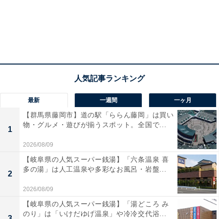
最新
一週間
一ヶ月
【群馬県藤岡市】道の駅「ららん藤岡」は買い
物・グルメ・遊びが揃うスポット。全国で...
1
2026/08/09
【岐阜県の人気スーパー銭湯】「六条温泉 喜
多の湯」は人工温泉や多彩なお風呂・岩盤...
2
2026/08/09
【岐阜県の人気スーパー銭湯】「湯どころ み
のり」は「いけだゆげ温泉」や冷冷交代浴...
3