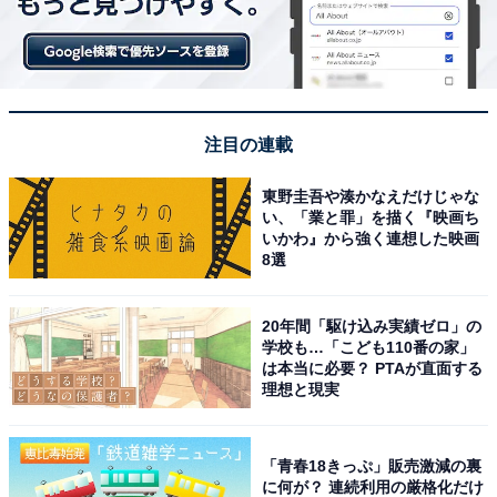
注目の連載
東野圭吾や湊かなえだけじゃな
い、「業と罪」を描く『映画ち
いかわ』から強く連想した映画
8選
20年間「駆け込み実績ゼロ」の
学校も…「こども110番の家」
は本当に必要？ PTAが直面する
理想と現実
「青春18きっぷ」販売激減の裏
に何が？ 連続利用の厳格化だけ