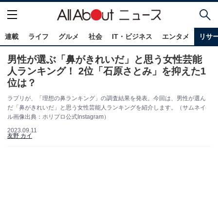
連載
ライフ
グルメ
社会
IT・ビジネス
エンタメ
リサ
男性が選ぶ「鼻がきれいだ」と思う女性芸能
人ランキング！ 2位「石原さとみ」を抑えた1
位は？
ラプリが、「理想の鼻ランキング」の調査結果を発表。今回は、男性が選ん
だ「鼻がきれいだ」と思う女性芸能人ランキングを紹介します。（サムネイ
ル画像出典：ホリプロ公式Instagram）
2023.09.11
友野 カイ