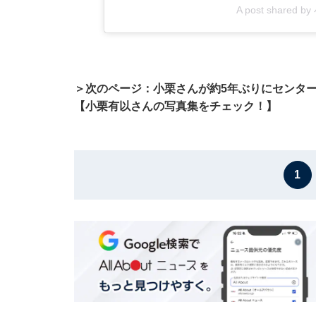
A post shared b
＞次のページ：小栗さんが約5年ぶりにセンタ
【小栗有以さんの写真集をチェック！】
1