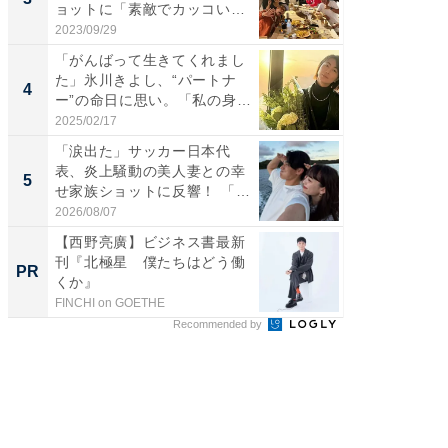
ョットに「素敵でカッコい
ムキな姿
い...
刃...
2023/09/29
2026/08/0
「がんばって生きてくれまし
「え、
た」氷川きよし、“パートナ
芸人、2
4
4
ー”の命日に思い。「私の身
エットに
体...
2025/02/17
2026/08/0
「涙出た」サッカー日本代
「脳がバ
表、炎上騒動の美人妻との幸
装姿が話
5
5
せ家族ショットに反響！ 「最
のお父さ
高...
2026/08/07
2026/08/0
【西野亮廣】ビジネス書最新
【西野
刊『北極星 僕たちはどう働
を追求
PR
PR
くか』
は
FINCHI on GOETHE
FINCHI o
Recommended by