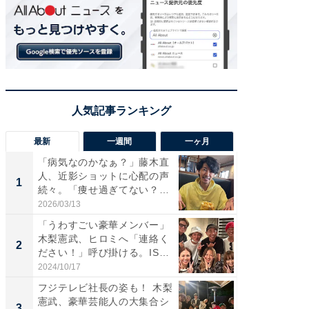
最新
一週間
一ヶ月
「病気なのかなぁ？」藤木直
「さす
人、近影ショットに心配の声
は」高
1
1
続々。「痩せ過ぎてない？」
災地を
「...
「カ...
2026/03/13
2026/08/0
「うわすごい豪華メンバー」
「女の
木梨憲武、ヒロミへ「連絡く
介、バ
2
2
ださい！」呼び掛ける。IS
らのプレ
S...
愛...
2024/10/17
2026/08/0
フジテレビ社長の姿も！ 木梨
「脚が
憲武、豪華芸能人の大集合シ
横川尚
3
3