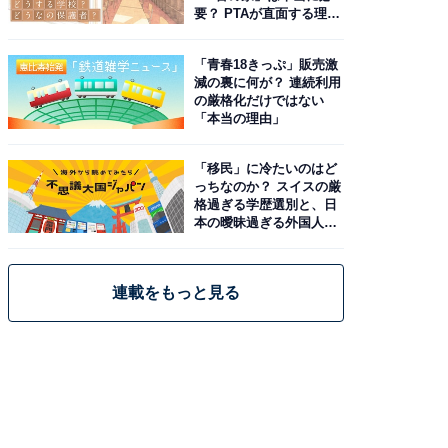
要？ PTAが直面する理想
と現実
「青春18きっぷ」販売激
減の裏に何が？ 連続利用
の厳格化だけではない
「本当の理由」
「移民」に冷たいのはど
っちなのか？ スイスの厳
格過ぎる学歴選別と、日
本の曖昧過ぎる外国人政
策
連載をもっと見る