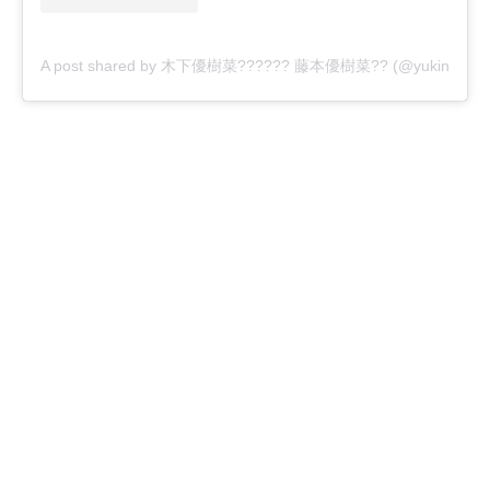
A post shared by 木下優樹菜?????? 藤本優樹菜?? (@yukina1204