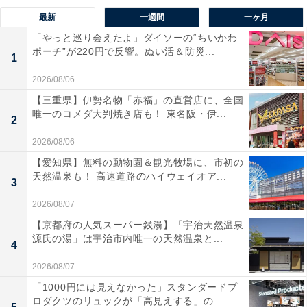
最新
一週間
一ヶ月
「やっと巡り会えたよ」ダイソーの“ちいかわ
ポーチ”が220円で反響。ぬい活＆防災...
1
2026/08/06
【三重県】伊勢名物「赤福」の直営店に、全国
唯一のコメダ大判焼き店も！ 東名阪・伊...
2
2026/08/06
【愛知県】無料の動物園＆観光牧場に、市初の
天然温泉も！ 高速道路のハイウェイオア...
3
2026/08/07
【京都府の人気スーパー銭湯】「宇治天然温泉
源氏の湯」は宇治市内唯一の天然温泉と...
4
2026/08/07
「1000円には見えなかった」スタンダードプ
ロダクツのリュックが「高見えする」の...