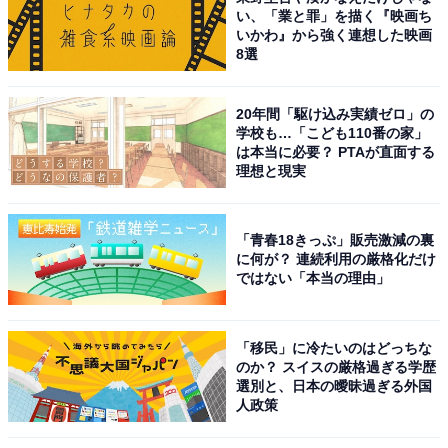
い、「業と罪」を描く『映画ち
いかわ』から強く連想した映画
8選
20年間「駆け込み実績ゼロ」の
学校も…「こども110番の家」
は本当に必要？ PTAが直面する
理想と現実
「青春18きっぷ」販売激減の裏
に何が？ 連続利用の厳格化だけ
ではない「本当の理由」
「移民」に冷たいのはどっちな
のか？ スイスの厳格過ぎる学歴
選別と、日本の曖昧過ぎる外国
人政策