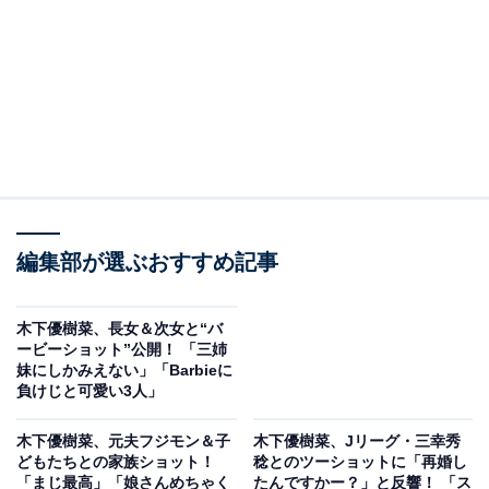
編集部が選ぶおすすめ記事
木下優樹菜、長女＆次女と“バ
ービーショット”公開！ 「三姉
妹にしかみえない」「Barbieに
負けじと可愛い3人」
木下優樹菜、元夫フジモン＆子
木下優樹菜、Jリーグ・三幸秀
どもたちとの家族ショット！
稔とのツーショットに「再婚し
「まじ最高」「娘さんめちゃく
たんですかー？」と反響！ 「ス