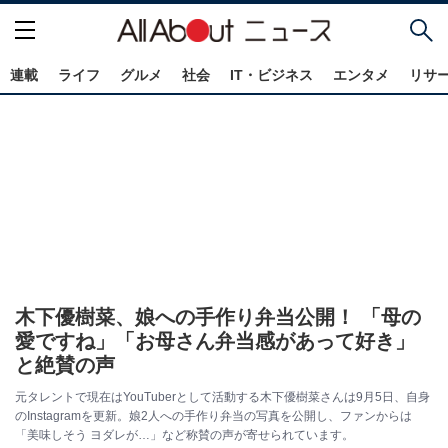
連載
ライフ
グルメ
社会
IT・ビジネス
エンタメ
リサ
木下優樹菜、娘への手作り弁当公開！ 「母の
愛ですね」「お母さん弁当感があって好き」
と絶賛の声
元タレントで現在はYouTuberとして活動する木下優樹菜さんは9月5日、自身
のInstagramを更新。娘2人への手作り弁当の写真を公開し、ファンからは
「美味しそう ヨダレが…」など称賛の声が寄せられています。