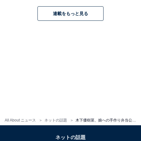
連載をもっと見る
All About ニュース
ネットの話題
木下優樹菜、娘への手作り弁当公開！ 「母の愛ですね」「お母さん弁当感があって好き」と絶賛の声
ネットの話題