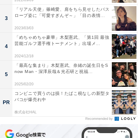
2022/09/09
「リアル天使」篠崎愛、肩をちら見せしたバス
ローブ姿に「可愛すぎんぞ～」「目の表情...
3
2023/03/03
「めちゃめちゃ豪華」木梨憲武、「第1回 最強
芸能ゴルフ選手権トーナメント」出場メ...
4
2024/12/18
「最高な集まり」木梨憲武、奈緒の誕生日をS
now Man・深澤辰哉＆光石研と祝福...
5
2025/02/20
コンビニで買うのは損！たばこ税なしの新型タ
バコが爆売れ中
PR
株式会社HAL
Recommended by