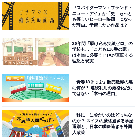
『スパイダーマン：ブランド・
ニュー・デイ』が「史上もっと
も優しいヒーロー映画」になっ
た理由。予習したい作品は？
20年間「駆け込み実績ゼロ」の
学校も…「こども110番の家」
は本当に必要？ PTAが直面する
理想と現実
「青春18きっぷ」販売激減の裏
に何が？ 連続利用の厳格化だけ
ではない「本当の理由」
「移民」に冷たいのはどっちな
のか？ スイスの厳格過ぎる学歴
選別と、日本の曖昧過ぎる外国
人政策