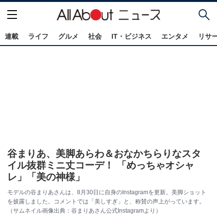
連載
ライフ
グルメ
社会
IT・ビジネス
エンタメ
リサ
谷まりあ、美脚あらわ＆おなかちらりなスタ
イル抜群ミニ丈コーデ！ 「めっちゃオシャ
レ」「美の神様」
モデルの谷まりあさんは、8月30日に自身のInstagramを更新。美脚ショット
を披露しました。コメントでは「美しすぎ」と、称賛の声上がっています。
（サムネイル画像出典：谷まりあさん公式Instagramより）