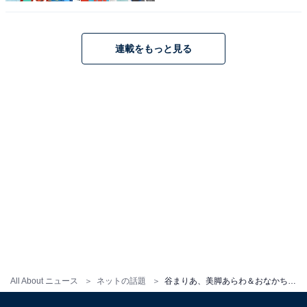
連載をもっと見る
All About ニュース
ネットの話題
谷まりあ、美脚あらわ＆おなかちらりなスタイル抜群ミニ丈コーデ！ 「めっちゃオシャレ」「美の神様」