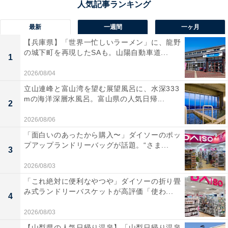
最新
一週間
一ヶ月
【兵庫県】「世界一忙しいラーメン」に、龍野
の城下町を再現したSAも。山陽自動車道...
1
2026/08/04
立山連峰と富山湾を望む展望風呂に、水深333
mの海洋深層水風呂。富山県の人気日帰...
2
2026/08/06
「面白いのあったから購入〜」ダイソーのポッ
プアップランドリーバッグが話題。“さま...
3
2026/08/03
「これ絶対に便利なやつや」ダイソーの折り畳
み式ランドリーバスケットが高評価「使わ...
4
2026/08/03
【山梨県の人気日帰り温泉】「山梨日帰り温泉