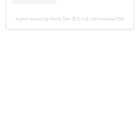
A post shared by Maria.Tani 谷まりあ (@mariaaaa728)