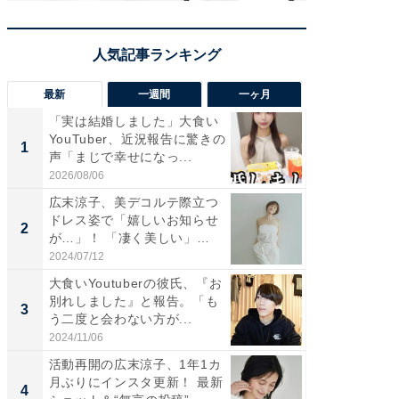
最新
一週間
一ヶ月
「実は結婚しました」大食い
「さす
YouTuber、近況報告に驚きの
は」高
1
1
声「まじで幸せになっ...
災地を
「カ...
2026/08/06
2026/08/0
広末涼子、美デコルテ際立つ
「女の
ドレス姿で「嬉しいお知らせ
介、バ
2
2
が…」！ 「凄く美しい」
らのプレ
「透...
愛...
2024/07/12
2026/08/0
大食いYoutuberの彼氏、『お
「脚が
別れしました』と報告。「も
横川尚
3
3
う二度と会わない方が...
ムキな姿
刃...
2024/11/06
2026/08/0
活動再開の広末涼子、1年1カ
「え、
月ぶりにインスタ更新！ 最新
芸人、2
4
4