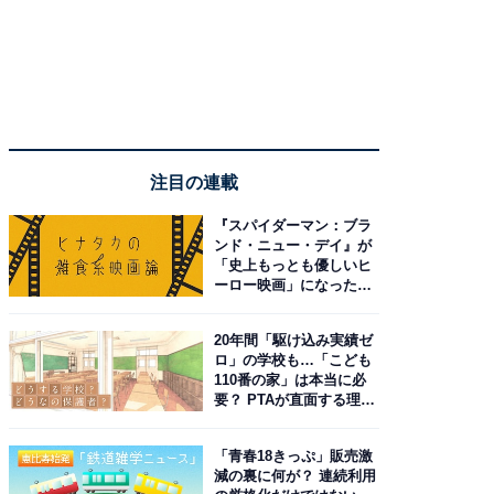
注目の連載
『スパイダーマン：ブラ
ンド・ニュー・デイ』が
「史上もっとも優しいヒ
ーロー映画」になった理
由。予習したい作品は？
20年間「駆け込み実績ゼ
ロ」の学校も…「こども
110番の家」は本当に必
要？ PTAが直面する理想
と現実
「青春18きっぷ」販売激
減の裏に何が？ 連続利用