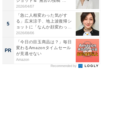
ショット＆“無言の投稿”...
エットに
2026/04/07
2026/08/0
「急に人相変わった気がす
「脳がバ
る」広末涼子、地上波復帰シ
装姿が話
5
5
ョットに「なんか顔変わっ
のお父さ
た」の...
2026/08/06
2026/08/0
「今日の目玉商品は？」毎日
全国の
変わるAmazonタイムセール
付きの
PR
PR
が見逃せない
Amazon
COCO VIL
Recommended by