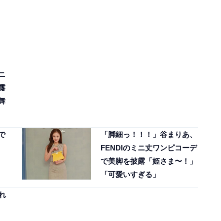
ニ
露
舞
で
「脚細っ！！！」谷まりあ、
FENDIのミニ丈ワンピコーデ
で美脚を披露「姫さま〜！」
「可愛いすぎる」
れ