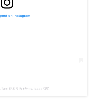
 post on Instagram
ria.Tani 谷まりあ (@mariaaaa728)