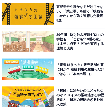
演技を見せます。
東野圭吾や湊かなえだけじゃな
い、「業と罪」を描く『映画ち
いかわ』から強く連想した映画
2023年は『エゴイスト』『劇場版TOKYO MER〜走る緊
8選
急救命室〜』『リボルバー・リリー』とさまざまなジャ
ンルの映画に出演。10月からは、TBS系日曜劇場『下剋
20年間「駆け込み実績ゼロ」の
上球児』で主演を務め、さらに2024年公開予定のNetflix
学校も…「こども110番の家」
は本当に必要？ PTAが直面する
作品『シティーハンター』で冴羽獠役が決定していま
理想と現実
す。
身長も高くアクションも担当できる鈴木さんなら、野生
「青春18きっぷ」販売激減の裏
に何が？ 連続利用の厳格化だけ
児のターザン役をしっかりと演じられそうです。
ではない「本当の理由」
回答者からは、「スタイルの良さと素敵な筋肉とワイル
「移民」に冷たいのはどっちな
ドさと爽やかなイメージがあるからです」（40代女性・
のか？ スイスの厳格過ぎる学歴
北海道）、「役作りがすごいから仕上げてくれそうだか
選別と、日本の曖昧過ぎる外国
人政策
ら」（30代女性・東京都）、「野生児な感じが似てる」