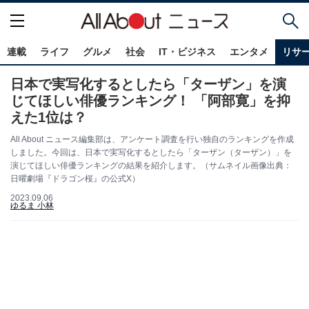
連載
ライフ
グルメ
社会
IT・ビジネス
エンタメ
リサ
日本で実写化するとしたら「ターザン」を演
じてほしい俳優ランキング！ 「阿部寛」を抑
えた1位は？
All About ニュース編集部は、アンケート調査を行い独自のランキングを作成
しました。今回は、日本で実写化するとしたら「ターザン（ターザン）」を
演じてほしい俳優ランキングの結果を紹介します。（サムネイル画像出典：
日曜劇場『ドラゴン桜』の公式X）
2023.09.06
ゆるま 小林