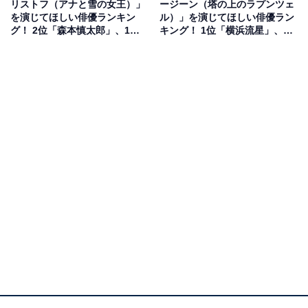
リストフ（アナと雪の女王）」
ージーン（塔の上のラプンツェ
桜』（TBS系）、『結婚できない男』（フジテレビ
を演じてほしい俳優ランキン
ル）」を演じてほしい俳優ラン
系）、『下町ロケット』（TBS系）など、大ヒット作品
グ！ 2位「森本慎太郎」、1位
キング！ 1位「横浜流星」、2
は？
位は？
で次々と主演を担当。
映画では『テルマエ・ロマエ』、『護られなかった者た
ちへ』など、さまざまなジャンルの作品に参加します。
2023年は、NHK大河ドラマ『どうする家康』、大ヒット
しているTBS日曜劇場『VIVANT』にも出演していま
す。
ワイルドな風貌でハリウッドスター並みの身長を持つ阿
部さんなら、ターザン役を豪快に演じてくれそうです。
回答者からは、「ワイルドな感じがあってる」（30代女
性・兵庫県）、「キャラクターがにているから」（50代
女性・京都府）、「野性的だから」（40代男性・群馬