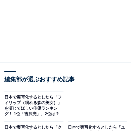
— 【公式】日曜劇場『ドラゴン桜』応援ありがとう
ございました！！?? (@dragonzakuraTBS)
June 13, 2021
2位には、「阿部寛」さんがランクインしました。男性
ファッション誌『メンズノンノ』のモデルとして活躍
し、1987年には映画『はいからさんが通る』で俳優デビ
ュー。スタイルの良さを生かして舞台にも出演し、つか
編集部が選ぶおすすめ記事
こうへい作・演出の『熱海殺人事件 モンテカルロ・イリ
ュージョン』で注目を集めます。
日本で実写化するとしたら「フ
ィリップ（眠れる森の美女）」
を演じてほしい俳優ランキン
その後、さまざまな作品に参加しますが、大ブレークの
グ！ 1位「吉沢亮」、2位は？
きっかけとなったのは、ドラマ『TRICKシリーズ』（テ
レビ朝日系）で演じた上田次郎です。さらに『ドラゴン
日本で実写化するとしたら「ク
日本で実写化するとしたら「ユ