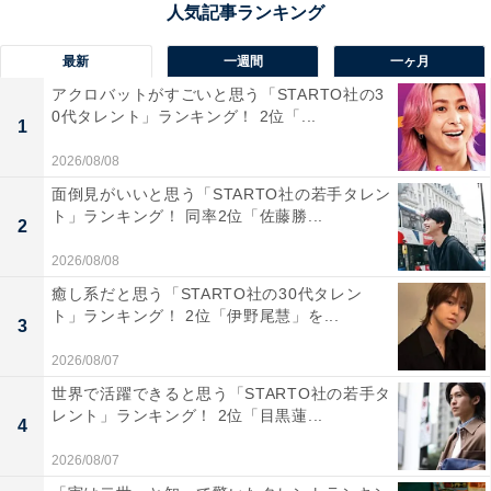
県）などの意見が寄せられました。
最新
一週間
一ヶ月
アクロバットがすごいと思う「STARTO社の3
0代タレント」ランキング！ 2位「...
1
2026/08/08
面倒見がいいと思う「STARTO社の若手タレン
ト」ランキング！ 同率2位「佐藤勝...
2
2026/08/08
癒し系だと思う「STARTO社の30代タレン
ト」ランキング！ 2位「伊野尾慧」を...
3
2026/08/07
世界で活躍できると思う「STARTO社の若手タ
1位：鈴木亮平
レント」ランキング！ 2位「目黒蓮...
4
2026/08/07