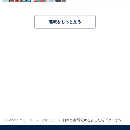
（30代女性・愛知県）などの意見が寄せられました。
連載をもっと見る
※回答者のコメントは原文ママです
＞4位までの全ランキング結果を見る
この記事の筆者：ゆるま 小林
長年にわたってテレビ局でバラエティ番組、情報番組な
どを制作。その後、フリーランスの編集・ライターに転
身。芸能情報に精通し、週刊誌、ネットニュースでテレ
ビや芸能人に関するコラムなどを執筆。編集プロダクシ
ョン「ゆるま」を立ち上げる。
All About ニュース
リサーチ
日本で実写化するとしたら「ターザン」を演じてほしい俳優ランキング！ 「阿部寛」を抑えた1位は？