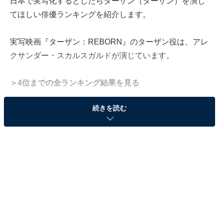
日本で実写化するとしたらターザン（ターザン）を演じ
てほしい俳優ランキングを紹介します。
実写映画『ターザン：REBORN』のターザン役は、アレ
クサンダー・スカルスガルドが演じています。
＞4位までの全ランキング結果を見る
続きを読む
2位：阿部寛
?
#ドラゴン桜までカウントダウン
?
今夜9時、第8話まであと3時間！
先生と元教え子であるこの二人。
今夜の展開に目が離せません?！
#ドラゴン桜
#阿部寛
#林遣都
#一体何が起こるのかドキドキ
pic.twitter.com/9jKX9GYkZT