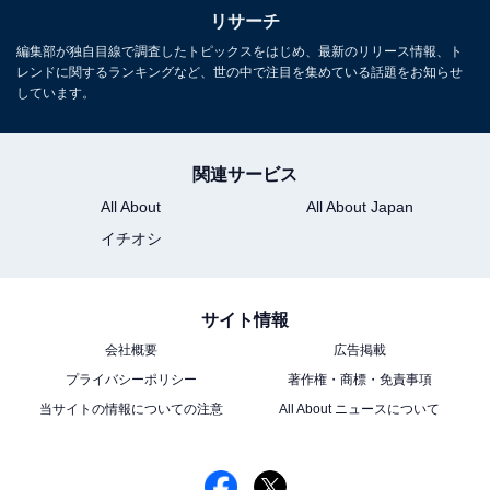
リサーチ
編集部が独自目線で調査したトピックスをはじめ、最新のリリース情報、ト
レンドに関するランキングなど、世の中で注目を集めている話題をお知らせ
しています。
関連サービス
All About
All About Japan
イチオシ
こちらもおすすめ
サイト情報
日本で実写化するとしたら「野獣（美女と野
会社概要
広告掲載
獣）」を演じてほしい俳優ランキング！ 1位
プライバシーポリシー
著作権・商標・免責事項
「鈴木亮平」、2位は？
当サイトの情報についての注意
All About ニュースについて