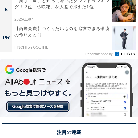
本日この後18:30〜
「実は二世」と知って驚いたタレントランキン
グ！ 2位「杉咲花」を大差で抑えた1位...
TBS「オールスター感謝祭23春」生出演です！
5
2025/11/07
TOKYO MERチーム出動?
【西野亮廣】つくりたいものを追求できる環境
の作り方とは
PR
(スタッフ)
pic.twitter.com/kUJFOZ3Frm
FINCHI on GOETHE
Recommended by
— 鈴木亮平 (@ryoheiheisuzuki)
April 8, 2023
1位には、「鈴木亮平」さんがランクインしました。
2006年に水着の「キャンペーンボーイ」として芸能界入
りすると、ドラマ『レガッタ』（テレビ朝日系）で俳優
デビュー。爽やかなルックスと180センチをこえる抜群
のスタイルが特徴的で、映画『HK 変態仮面』では筋肉
美を見せて話題を集めます。主演を務めたNHK大河ドラ
注目の連載
マ『西郷どん』では、西郷隆盛に大抜てきされ大迫力の