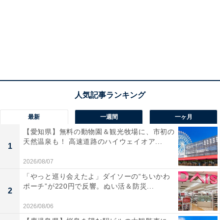
最新
一週間
一ヶ月
【愛知県】無料の動物園＆観光牧場に、市初の
天然温泉も！ 高速道路のハイウェイオア...
1
2026/08/07
「やっと巡り会えたよ」ダイソーの“ちいかわ
ポーチ”が220円で反響。ぬい活＆防災...
2
2026/08/06