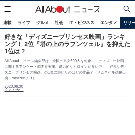
連載
ライフ
グルメ
社会
IT・ビジネス
エンタメ
リサ
好きな「ディズニープリンセス映画」ランキ
ング！ 2位『塔の上のラプンツェル』を抑えた
1位は？
All About ニュース編集部は、全国の男女500人を対象に「ディズニー映画」
に関するアンケート調査を実施。魅力的なヒロインが多い中、「好きなディ
ズニープリンセス映画」の1位に輝いたのはどの作品？（サムネイル画像出
典：Amazonより）
2023.08.30
くま なかこ