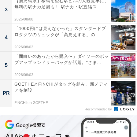
【鹿児島県】桜島を望む駅ビルの大観覧車に、
無料の駅ナカ足湯も！ 駅ナカ・駅直結ス...
3
2026/08/08
「1000円には見えなかった」スタンダードプ
ロダクツのリュックが「高見えする」の...
4
2026/08/03
「面白いのあったから購入〜」ダイソーのポッ
プアップランドリーバッグが話題。“さま...
5
2026/08/03
GOETHEとFINCHIがタッグを組み、新メディ
アを創設
PR
FINCHI on GOETHE
Recommended by