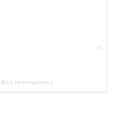
y 長濱ねる (@nerunagahama_)