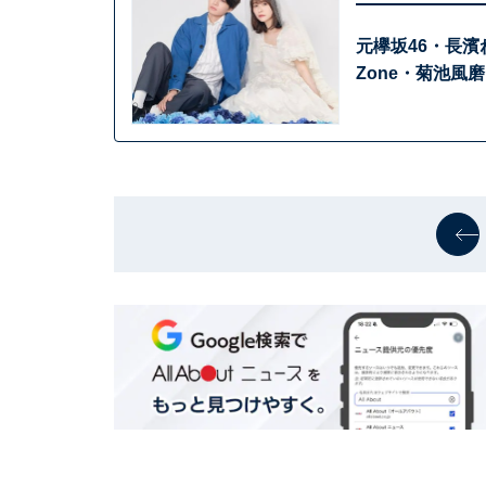
元欅坂46・長濱
Zone・菊池風