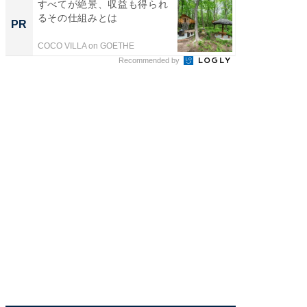
すべてが絶景、収益も得られ
すべて
るその仕組みとは
るその
PR
PR
COCO VILLA on GOETHE
COCO VIL
Recommended by