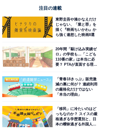
注目の連載
東野圭吾や湊かなえだけ
じゃない、「業と罪」を
描く『映画ちいかわ』か
ら強く連想した映画8選
20年間「駆け込み実績ゼ
ロ」の学校も…「こども
110番の家」は本当に必
要？ PTAが直面する理想
と現実
「青春18きっぷ」販売激
減の裏に何が？ 連続利用
の厳格化だけではない
「本当の理由」
「移民」に冷たいのはど
っちなのか？ スイスの厳
格過ぎる学歴選別と、日
本の曖昧過ぎる外国人政