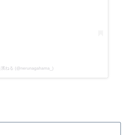
y 長濱ねる (@nerunagahama_)