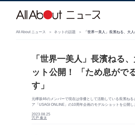
All About ニュース
ネットの話題
「世界一美人」長濱ねる、
ット公開！ 「ため息がで
す」
元欅坂46のメンバーで現在は俳優として活動している長濱ねるさん
ア「USAGI ONLINE」の10周年企画のモデルショットを公開
2023.08.25
宍戸 奏太