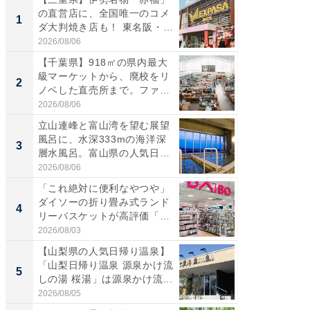
の直営店に、全国唯一のコメ
ーメン
1
1
ダ大判焼き店も！ 東名阪・
再現した
伊...
道...
2026/08/06
2026/08/0
【千葉県】918㎡の県内最大
【三重
級マーケットから、廃校をリ
「鈴鹿天
2
2
ノベした直売所まで。ファ
は100
ー...
2026/08/06
2026/08/0
立山連峰と富山湾を望む展望
ステラ
風呂に、水深333mの海洋深
詰め放題
3
3
層水風呂。富山県の人気日
00円で「
帰...
2026/08/06
2026/08/0
「これ絶対に便利なやつや」
「ミニオ
ダイソーの折り畳み式ランド
ッグ！ 
4
4
リーバスケットが高評価「使
ど、夏限
わ...
2026/08/03
2026/08/0
【山梨県の人気日帰り温泉】
【埼玉
「山梨日帰り温泉 源泉かけ流
「行田天
5
5
しの湯 桜湯」は源泉かけ流...
は和の
が...
2026/08/05
2026/08/0