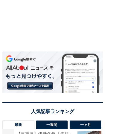
最新
一週間
一ヶ月
【三重県】伊勢名物「赤福」
【兵庫