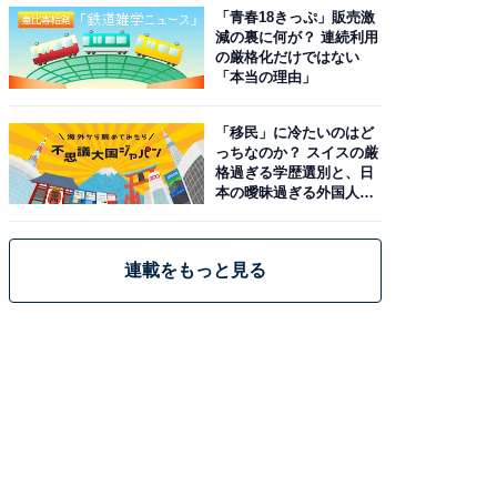
「青春18きっぷ」販売激
減の裏に何が？ 連続利用
の厳格化だけではない
「本当の理由」
「移民」に冷たいのはど
っちなのか？ スイスの厳
格過ぎる学歴選別と、日
本の曖昧過ぎる外国人政
策
連載をもっと見る