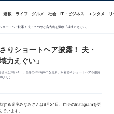
連載
ライフ
グルメ
社会
IT・ビジネス
エンタメ
リ
ショートヘア披露！ 夫・てつやと宮古島を満喫「破壊力えぐい」
さりショートヘア披露！ 夫・
壊力えぐい」
んは8月24日、自身のInstagramを更新。水着姿＆ショートヘアを披露
amより）
る峯岸みなみさんは8月24日、自身のInstagramを更
んでいます。