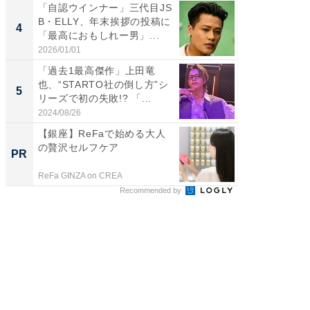
「自認ウインナー」三代目JS
「え、
B・ELLY、年末挨拶の投稿に
芸人、2
4
4
「最高におもしれー男」...
エットに
2026/01/01
2026/08/0
「過去1最高傑作」上田竜
「脳がバ
也、“STARTO社の倒し方”シ
装姿が話
5
5
リーズで初の失敗!? 「...
のお父さ
2024/08/26
2026/08/0
【銀座】ReFaで始める大人
GOETH
の贅沢セルフケア
を組み
PR
PR
ReFa GINZA on CREA
FINCHI o
Recommended by