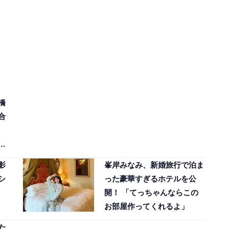
橋
合
最
影
峯岸みなみ、新婚旅行で泊ま
シ
った豪華すぎるホテルを公
開！ 「てっちゃんならこの
お部屋作ってくれるよ」
た