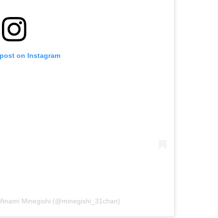
 post on Instagram
nami Minegishi (@minegishi_31chan)