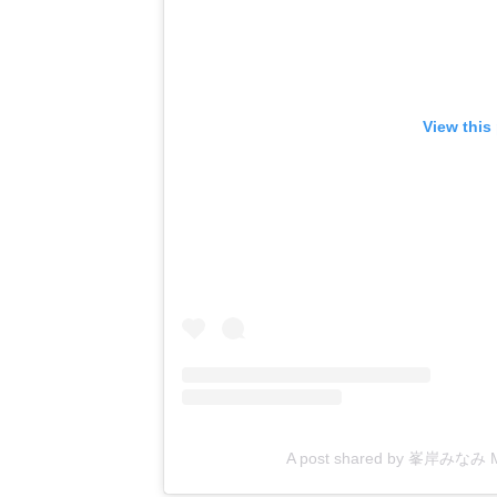
View this
A post shared by 峯岸みなみ Mi