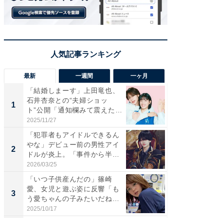
最新
一週間
一ヶ月
「結婚しまーす」上田竜也、
「さす
石井杏奈との“夫婦ショッ
は」高
1
1
ト”公開「通知欄みて震えた」
災地を
「...
「カ...
2025/11/27
2026/08/0
「犯罪者もアイドルできるん
「女の
やな」デビュー前の男性アイ
介、バ
2
2
ドルが炎上。「事件から半年
らのプレ
も...
愛...
2026/03/25
2026/08/0
「いつ子供産んだの」篠崎
「脚が
愛、女児と遊ぶ姿に反響「も
横川尚
3
3
う愛ちゃんの子みたいだね」
ムキな姿
「完...
刃...
2025/10/17
2026/08/0