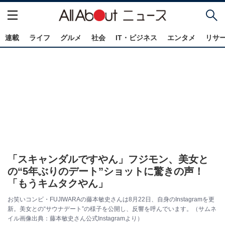
連載
ライフ
グルメ
社会
IT・ビジネス
エンタメ
リサ
「スキャンダルですやん」フジモン、美女と
の“5年ぶりのデート”ショットに驚きの声！
「もうキムタクやん」
お笑いコンビ・FUJIWARAの藤本敏史さんは8月22日、自身のInstagramを更
新。美女との“サウナデート”の様子を公開し、反響を呼んでいます。（サムネ
イル画像出典：藤本敏史さん公式Instagramより）