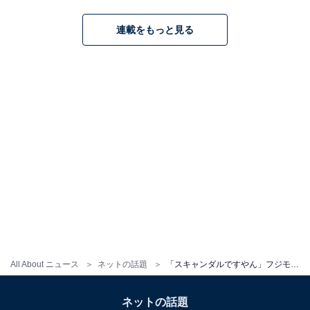
連載をもっと見る
All About ニュース
ネットの話題
「スキャンダルですやん」フジモン、美女との“5年ぶりのデート”ショットに驚きの声！ 「もうキムタクやん」
ネットの話題