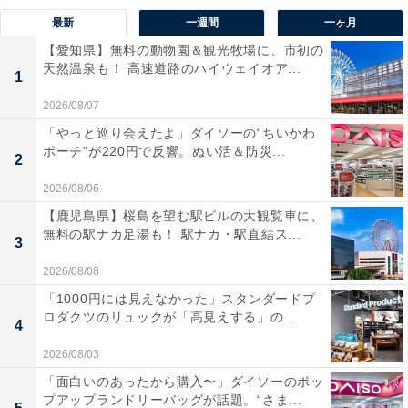
最新
一週間
一ヶ月
【愛知県】無料の動物園＆観光牧場に、市初の
天然温泉も！ 高速道路のハイウェイオア...
1
2026/08/07
「やっと巡り会えたよ」ダイソーの“ちいかわ
ポーチ”が220円で反響。ぬい活＆防災...
2
2026/08/06
【鹿児島県】桜島を望む駅ビルの大観覧車に、
無料の駅ナカ足湯も！ 駅ナカ・駅直結ス...
3
2026/08/08
「1000円には見えなかった」スタンダードプ
ロダクツのリュックが「高見えする」の...
4
2026/08/03
「面白いのあったから購入〜」ダイソーのポッ
プアップランドリーバッグが話題。“さま...