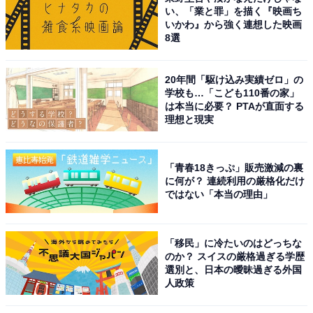
い、「業と罪」を描く『映画ち
いかわ』から強く連想した映画
8選
20年間「駆け込み実績ゼロ」の
学校も…「こども110番の家」
は本当に必要？ PTAが直面する
理想と現実
「青春18きっぷ」販売激減の裏
に何が？ 連続利用の厳格化だけ
ではない「本当の理由」
「移民」に冷たいのはどっちな
のか？ スイスの厳格過ぎる学歴
選別と、日本の曖昧過ぎる外国
人政策