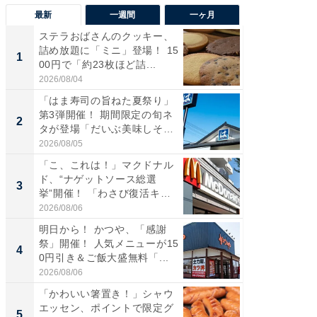
最新
一週間
一ヶ月
ステラおばさんのクッキー、
ステラ
詰め放題に「ミニ」登場！ 15
詰め放題
1
1
00円で「約23枚ほど詰...
00円で「
2026/08/04
2026/08/0
「はま寿司の旨ねた夏祭り」
「えぐ
第3弾開催！ 期間限定の旬ネ
う！」
2
2
タが登場「だいぶ美味しそ
神」と
う...
が神」「.
2026/08/05
2026/08/0
「こ、これは！」マクドナル
「たま
ド、“ナゲットソース総選
グ、新作
3
3
挙”開催！ 「わさび復活キボ
ィ”登場
ン...
2026/08/06
2026/08/0
明日から！ かつや、「感謝
「はま
祭」開催！ 人気メニューが15
第3弾開
4
4
0円引き＆ご飯大盛無料「...
タが登
う...
2026/08/06
2026/08/0
「かわいい箸置き！」シャウ
「とう
エッセン、ポイントで限定グ
家、“ア
5
5