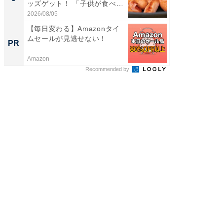
ッズゲット！ 「子供が食べ
っ！？1
ち...
2026/08/05
2026/08/0
【毎日変わる】Amazonタイ
まだ議
ムセールが見逃せない！
AIで速
PR
PR
Amazon
カイタヨ
Recommended by