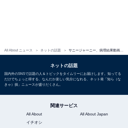
All About ニュース
ネットの話題
サニージャーニー、病理結果動画の「転移がありました」に“釣りサムネ”の声上がる。弁明動画も公開も反響
ネットの話題
国内外のSNSで話題の人＆トピックをタイムリーにお届けします。知ってる
だけでちょっと得する、なんだか楽しい気分になれる、ネット発「知ら（な
きゃ）損」ニュースが盛りだくさん。
関連サービス
All About
All About Japan
イチオシ