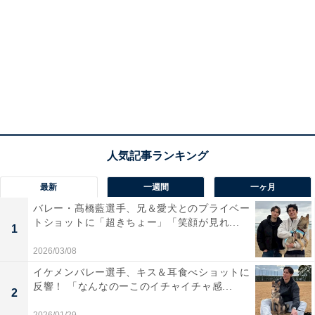
最新
一週間
一ヶ月
バレー・髙橋藍選手、兄＆愛犬とのプライベー
トショットに「超きちょー」「笑顔が見れ...
1
2026/03/08
イケメンバレー選手、キス＆耳食べショットに
反響！ 「なんなのーこのイチャイチャ感...
2