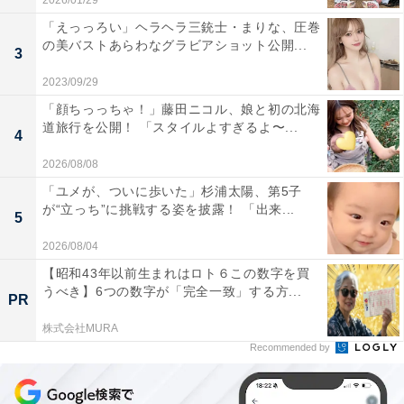
2026/01/29
「えっっろい」ヘラヘラ三銃士・まりな、圧巻
の美バストあらわなグラビアショット公開...
3
2023/09/29
「顔ちっっちゃ！」藤田ニコル、娘と初の北海
道旅行を公開！ 「スタイルよすぎるよ〜...
4
2026/08/08
「ユメが、ついに歩いた」杉浦太陽、第5子
が“立っち”に挑戦する姿を披露！ 「出来...
5
2026/08/04
【昭和43年以前生まれはロト６この数字を買
うべき】6つの数字が「完全一致」する方...
PR
株式会社MURA
Recommended by