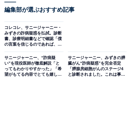
編集部が選ぶおすすめ記事
コレコレ、サニージャーニー・
みずきの詐病疑惑を払拭。診断
書、診療明細書などで確認「僕
の言葉を信じるのであれば、詐
病ではない」
サニージャーニー、“詐病疑
サニージャーニー、みずきの膵
い”を現役医師が徹底解説「と
臓がん“詐病疑惑”を完全否定
ってもわかりやすかった」「希
「膵腺房細胞がんのステージ4
望がもてる内容でとても嬉し
と診断されました。これは事
い」
実」