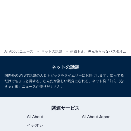
All About ニュース
ネットの話題
伊織もえ、胸元あらわなバスタオルショットを披露！ 「艶感がとても良いです」「混浴してみたい！」
ネットの話題
国内外のSNSで話題の人＆トピックをタイムリーにお届けします。知ってる
だけでちょっと得する、なんだか楽しい気分になれる、ネット発「知ら（な
きゃ）損」ニュースが盛りだくさん。
関連サービス
All About
All About Japan
イチオシ