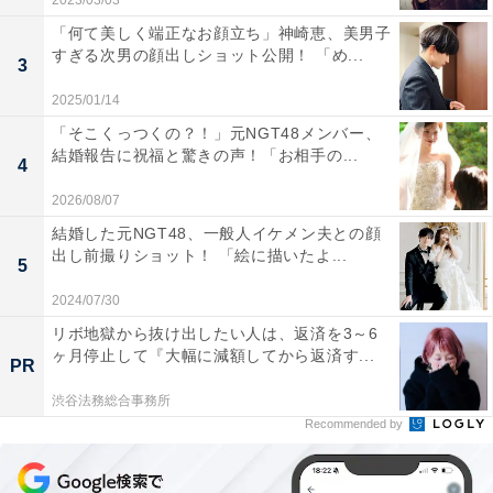
2023/03/03
「何て美しく端正なお顔立ち」神崎恵、美男子
すぎる次男の顔出しショット公開！ 「め...
3
2025/01/14
「そこくっつくの？！」元NGT48メンバー、
結婚報告に祝福と驚きの声！「お相手の...
4
2026/08/07
結婚した元NGT48、一般人イケメン夫との顔
出し前撮りショット！ 「絵に描いたよ...
5
2024/07/30
リボ地獄から抜け出したい人は、返済を3～6
ヶ月停止して『大幅に減額してから返済す...
PR
渋谷法務総合事務所
Recommended by