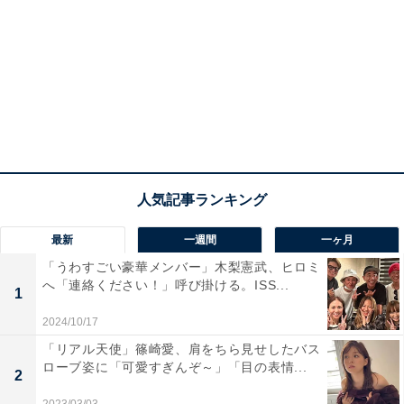
最新
一週間
一ヶ月
「うわすごい豪華メンバー」木梨憲武、ヒロミ
へ「連絡ください！」呼び掛ける。ISS...
1
2024/10/17
「リアル天使」篠崎愛、肩をちら見せしたバス
ローブ姿に「可愛すぎんぞ～」「目の表情...
2