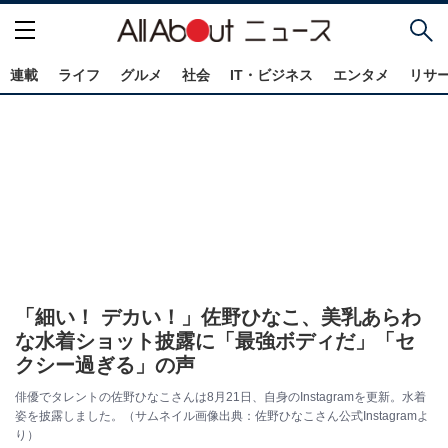
連載
ライフ
グルメ
社会
IT・ビジネス
エンタメ
リサ
「細い！ デカい！」佐野ひなこ、美乳あらわ
な水着ショット披露に「最強ボディだ」「セ
クシー過ぎる」の声
俳優でタレントの佐野ひなこさんは8月21日、自身のInstagramを更新。水着
姿を披露しました。（サムネイル画像出典：佐野ひなこさん公式Instagramよ
り）