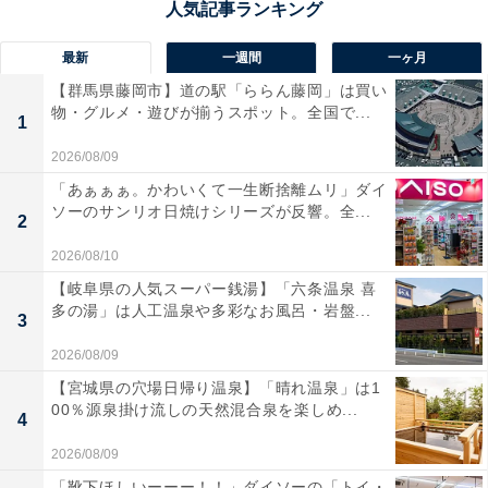
最新
一週間
一ヶ月
【群馬県藤岡市】道の駅「ららん藤岡」は買い
物・グルメ・遊びが揃うスポット。全国で...
1
2026/08/09
「あぁぁぁ。かわいくて一生断捨離ムリ」ダイ
ソーのサンリオ日焼けシリーズが反響。全...
2
2026/08/10
【岐阜県の人気スーパー銭湯】「六条温泉 喜
多の湯」は人工温泉や多彩なお風呂・岩盤...
3
2026/08/09
【宮城県の穴場日帰り温泉】「晴れ温泉」は1
00％源泉掛け流しの天然混合泉を楽しめ...
4
2026/08/09
「靴下ほしいーーー！！」ダイソーの「トイ・