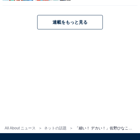
連載をもっと見る
All About ニュース
ネットの話題
「細い！ デカい！」佐野ひなこ、美乳あらわな水着ショット披露に「最強ボディだ」「セクシー過ぎる」の声