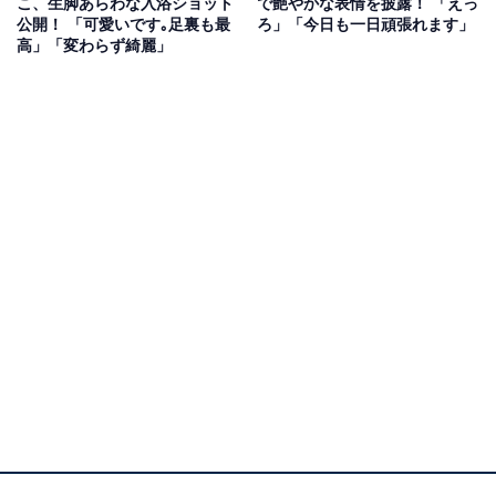
こ、生脚あらわな入浴ショット
で艶やかな表情を披露！ 「えっ
公開！ 「可愛いです｡足裏も最
ろ」「今日も一日頑張れます」
高」「変わらず綺麗」