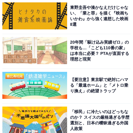
東野圭吾や湊かなえだけじゃな
い、「業と罪」を描く『映画ち
いかわ』から強く連想した映画
8選
20年間「駆け込み実績ゼロ」の
学校も…「こども110番の家」
は本当に必要？ PTAが直面する
理想と現実
【要注意】東京駅で絶対にハマ
る「最遠ホーム」と「メトロ乗
り換え」の絶望トラップ
「移民」に冷たいのはどっちな
のか？ スイスの厳格過ぎる学歴
選別と、日本の曖昧過ぎる外国
人政策