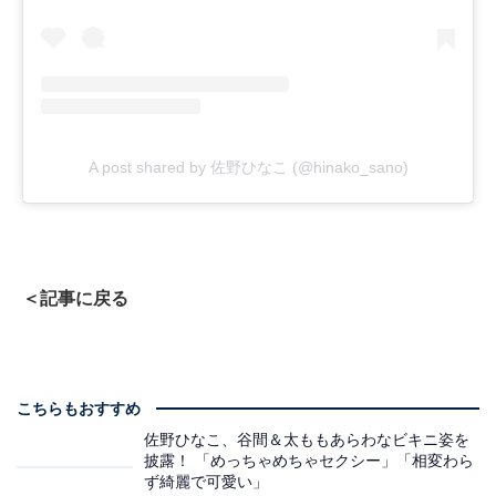
A post shared by 佐野ひなこ (@hinako_sano)
＜記事に戻る
こちらもおすすめ
佐野ひなこ、谷間＆太ももあらわなビキニ姿を
披露！ 「めっちゃめちゃセクシー」「相変わら
ず綺麗で可愛い」