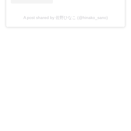
A post shared by 佐野ひなこ (@hinako_sano)