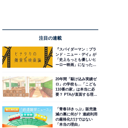
注目の連載
『スパイダーマン：ブラ
ンド・ニュー・デイ』が
「史上もっとも優しいヒ
ーロー映画」になった理
由。予習したい作品は？
20年間「駆け込み実績ゼ
ロ」の学校も…「こども
110番の家」は本当に必
要？ PTAが直面する理想
と現実
「青春18きっぷ」販売激
減の裏に何が？ 連続利用
の厳格化だけではない
「本当の理由」