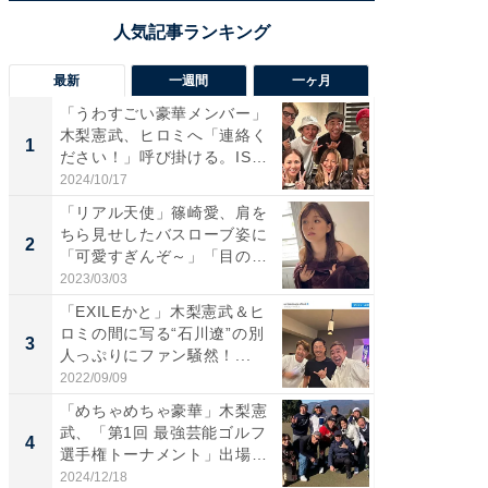
最新
一週間
一ヶ月
「うわすごい豪華メンバー」
「さす
木梨憲武、ヒロミへ「連絡く
は」高
1
1
ださい！」呼び掛ける。IS
災地を
S...
「カ...
2024/10/17
2026/08/0
「リアル天使」篠崎愛、肩を
「女の
ちら見せしたバスローブ姿に
介、バ
2
2
「可愛すぎんぞ～」「目の表
らのプレ
情...
愛...
2023/03/03
2026/08/0
「EXILEかと」木梨憲武＆ヒ
「脚が
ロミの間に写る“石川遼”の別
横川尚
3
3
人っぷりにファン騒然！...
ムキな姿
刃...
2022/09/09
2026/08/0
「めちゃめちゃ豪華」木梨憲
「え、
武、「第1回 最強芸能ゴルフ
芸人、2
4
4
選手権トーナメント」出場
エットに
メ...
2024/12/18
2026/08/0