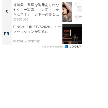
篠崎愛、豊満な胸元あらわな
「脳がバ
セクシー写真に「大変けしか
装姿が話
5
5
らんです」「天下一の美女で
のお父さ
す...
2022/01/05
2026/08/0
FINCHI主催「IVS2026」トー
FINCH
クセッションが話題に！
クセッ
PR
PR
FINCHI on GOETHE
FINCHI o
Recommended by