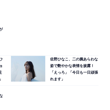
が
ひ
佐野ひなこ、二の腕あらわな
ョ
姿で艶やかな表情を披露！
足
「えっろ」「今日も一日頑張
」
れます」
な