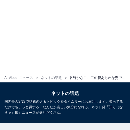
All About ニュース
ネットの話題
佐野ひなこ、二の腕あらわな姿で艶やかな表情を披露！ 「えっろ」「今日も一日頑張れます」
ネットの話題
国内外のSNSで話題の人＆トピックをタイムリーにお届けします。知ってる
だけでちょっと得する、なんだか楽しい気分になれる、ネット発「知ら（な
きゃ）損」ニュースが盛りだくさん。