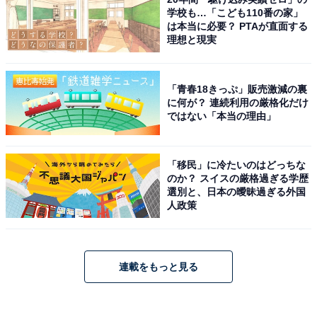
学校も…「こども110番の家」
は本当に必要？ PTAが直面する
理想と現実
「青春18きっぷ」販売激減の裏
に何が？ 連続利用の厳格化だけ
ではない「本当の理由」
「移民」に冷たいのはどっちな
のか？ スイスの厳格過ぎる学歴
選別と、日本の曖昧過ぎる外国
人政策
連載をもっと見る