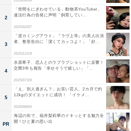
2026/08/08
「世間をにぎわせている」動物系YouTuber、
違法行為の告発に声明「飼育してい...
2
2025/02/07
「逆カミングアウト」『ラヴ上等』の美人出演
者、整形告白に「潔くてカッコよ！」「好...
3
2025/12/18
水原希子、恋人とのラブラブショットに反響！
交際3年も報告「幸せそうで嬉しい」「...
4
2025/07/28
「え、別人過ぎん？」お笑い芸人、2カ月で約
12kgのダイエットに成功！ 「イケメ...
5
2026/08/04
海辺の街で、福井梨莉華のドキッとする魅力全
開！ひと夏の思い出
PR