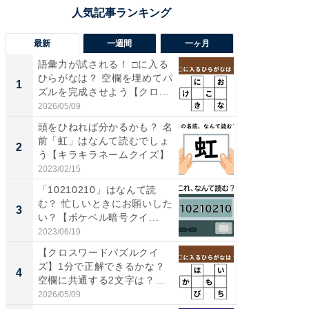
最新
一週間
一ヶ月
語彙力が試される！ □に入る
「気に
ひらがなは？ 空欄を埋めてパ
る〜」3
1
1
ズルを完成させよう【クロ...
バー」
好...
2026/05/09
2026/07/3
頭をひねれば分かるかも？ 名
【三重
前「虹」はなんて読むでしょ
「鈴鹿天
2
2
う【キラキラネームクイズ】
は100
2023/02/15
2026/08/0
「10210210」はなんて読
「ミニオ
む？ 忙しいときにお願いした
ッグ！ 
3
3
い？【ポケベル暗号クイ...
ど、夏限
2023/06/19
2026/08/0
【クロスワードパズルクイ
ステラ
ズ】1分で正解できるかな？
詰め放題
4
4
空欄に共通する2文字は？
00円で「
暮...
2026/05/09
2026/08/0