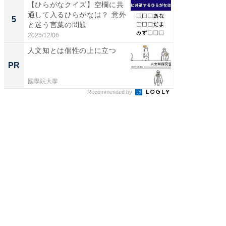
【ひらがなクイズ】空欄に共
【埼玉
通して入るひらがなは？ 意外
「行田天
5
5
と迷う言葉の問題
は和の
が...
2025/12/06
2026/08/0
人文知とは個性の上に立つ
八つの
マタノ
PR
PR
國學院大學
國學院大
Recommended by