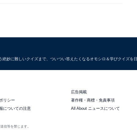
う絶妙に難しいクイズまで、ついつい答えたくなるオモシロ＆学びクイズを
広告掲載
ポリシー
著作権・商標・免責事項
報についての注意
All About ニュースについて
衆送信等を禁じます。