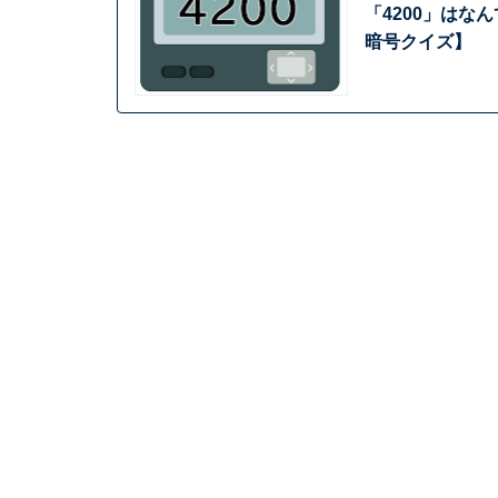
「4200」はな
暗号クイズ】