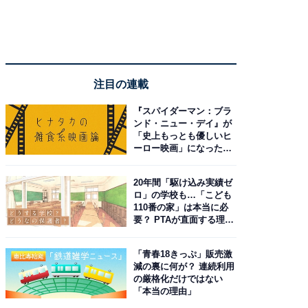
注目の連載
『スパイダーマン：ブラ
ンド・ニュー・デイ』が
「史上もっとも優しいヒ
ーロー映画」になった理
由。予習したい作品は？
20年間「駆け込み実績ゼ
ロ」の学校も…「こども
110番の家」は本当に必
要？ PTAが直面する理想
と現実
「青春18きっぷ」販売激
減の裏に何が？ 連続利用
の厳格化だけではない
「本当の理由」