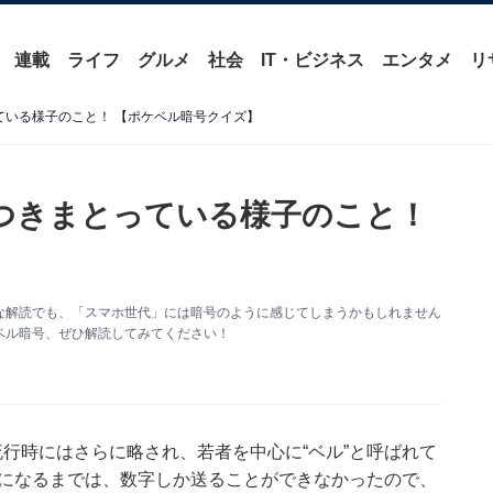
連載
ライフ
グルメ
社会
IT・ビジネス
エンタメ
リ
っている様子のこと！ 【ポケベル暗号クイズ】
 つきまとっている様子のこと！
な解読でも、「スマホ世代」には暗号のように感じてしまうかもしれません
ベル暗号、ぜひ解読してみてください！
流行時にはさらに略され、若者を中心に“ベル”と呼ばれて
能になるまでは、数字しか送ることができなかったので、