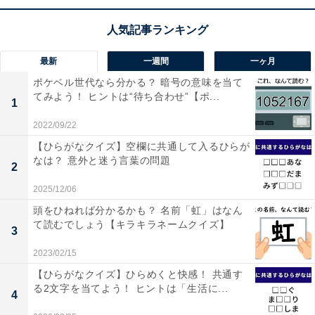
最新
一週間
一ヶ月
ポケベル世代なら分かる？ 暗号の意味を当て
てみよう！ ヒントは“待ち合わせ”【ポ...
1
2022/09/22
【ひらがなクイズ】空欄に共通して入るひらが
なは？ 意外と迷う言葉の問題
2
2025/12/06
頭をひねれば分かるかも？ 名前「虹」はなん
て読むでしょう【キラキラネームクイズ】
3
2023/02/15
【ひらがなクイズ】ひらめくと快感！ 共通す
る2文字を当てよう！ ヒントは「生活に...
4