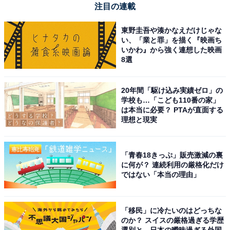
注目の連載
東野圭吾や湊かなえだけじゃな
い、「業と罪」を描く『映画ち
いかわ』から強く連想した映画
8選
20年間「駆け込み実績ゼロ」の
学校も…「こども110番の家」
は本当に必要？ PTAが直面する
理想と現実
「青春18きっぷ」販売激減の裏
に何が？ 連続利用の厳格化だけ
ではない「本当の理由」
「移民」に冷たいのはどっちな
のか？ スイスの厳格過ぎる学歴
選別と、日本の曖昧過ぎる外国