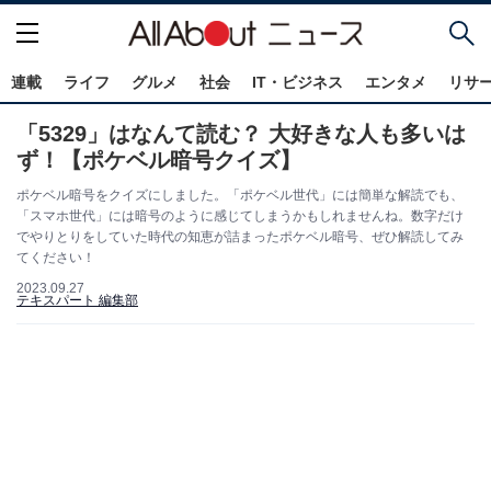
連載
ライフ
グルメ
社会
IT・ビジネス
エンタメ
リサ
「5329」はなんて読む？ 大好きな人も多いは
ず！【ポケベル暗号クイズ】
ポケベル暗号をクイズにしました。「ポケベル世代」には簡単な解読でも、
「スマホ世代」には暗号のように感じてしまうかもしれませんね。数字だけ
でやりとりをしていた時代の知恵が詰まったポケベル暗号、ぜひ解読してみ
てください！
2023.09.27
テキスパート 編集部