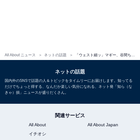
All About ニュース
ネットの話題
「ウェスト細ッ」マギー、谷間ちらりなイメチェンショットに「だいぶイメージがかわる」「めーっちゃ細い」と反響
ネットの話題
国内外のSNSで話題の人＆トピックをタイムリーにお届けします。知ってる
だけでちょっと得する、なんだか楽しい気分になれる、ネット発「知ら（な
きゃ）損」ニュースが盛りだくさん。
関連サービス
All About
All About Japan
イチオシ