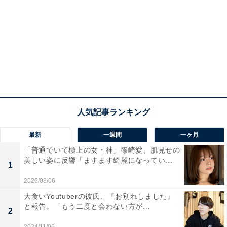
最新
一週間
一ヶ月
「普通でいて極上の女・神」篠崎愛、肌見せの
美しい姿に反響「ますます綺麗になってい...
1
2026/08/06
大食いYoutuberの彼氏、『お別れしました』
と報告。「もう二度と会わない方が...
2