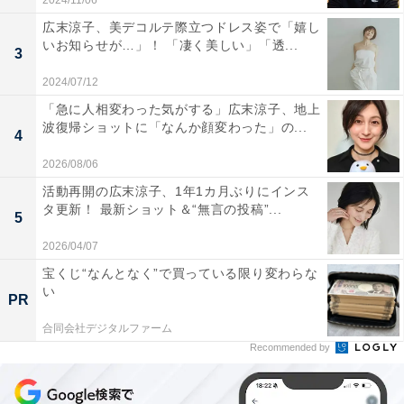
2024/11/06
広末涼子、美デコルテ際立つドレス姿で「嬉し
いお知らせが…」！ 「凄く美しい」「透...
3
2024/07/12
「急に人相変わった気がする」広末涼子、地上
波復帰ショットに「なんか顔変わった」の...
4
2026/08/06
活動再開の広末涼子、1年1カ月ぶりにインス
タ更新！ 最新ショット＆“無言の投稿”...
5
2026/04/07
宝くじ“なんとなく”で買っている限り変わらな
い
PR
合同会社デジタルファーム
Recommended by