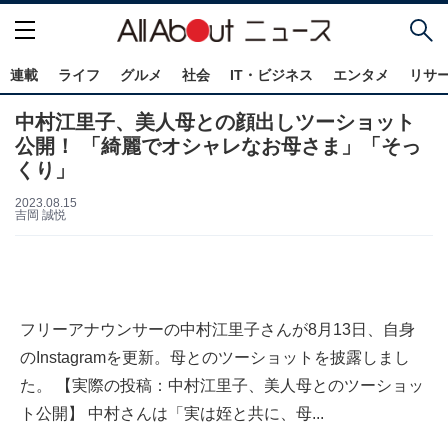
連載
ライフ
グルメ
社会
IT・ビジネス
エンタメ
リサ
中村江里子、美人母との顔出しツーショット
公開！ 「綺麗でオシャレなお母さま」「そっ
くり」
2023.08.15
吉岡 誠悦
フリーアナウンサーの中村江里子さんが8月13日、自身
のInstagramを更新。母とのツーショットを披露しまし
た。 【実際の投稿：中村江里子、美人母とのツーショッ
ト公開】 中村さんは「実は姪と共に、母...