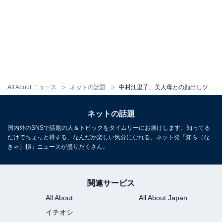
All About ニュース
ネットの話題
中村江里子、美人母との顔出しツーショット公開！ 「綺麗でオシャレなお母さま」「そっくり」
ネットの話題
国内外のSNSで話題の人＆トピックをタイムリーにお届けします。知ってる
だけでちょっと得する、なんだか楽しい気分になれる、ネット発「知ら（な
きゃ）損」ニュースが盛りだくさん。
関連サービス
All About
All About Japan
イチオシ