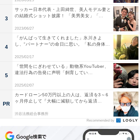
2026/03/25
サッカー日本代表・上田綺世、美人モデル妻と
の結婚式ショット披露！ 「美男美女」「...
3
2023/06/27
「がんばって生きてくれました」氷川きよ
し、“パートナー”の命日に思い。「私の身体...
4
2025/02/17
「世間をにぎわせている」動物系YouTuber、
違法行為の告発に声明「飼育してい...
5
2025/02/07
カードローン50万円以上の人は、返済を3～6
ヶ月停止して『大幅に減額してから返済...
PR
渋谷法務総合事務所
Recommended by