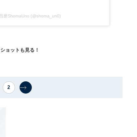
宇野昌磨ShomaUno (@shoma_un0)
』ショットも見る！
2