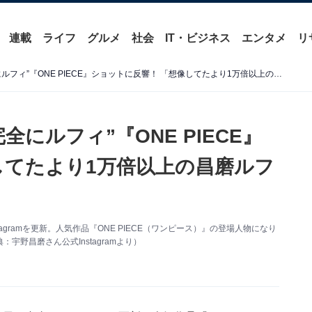
連載
ライフ
グルメ
社会
IT・ビジネス
エンタメ
リ
宇野昌磨＆本田真凜ら、“完全にルフィ”『ONE PIECE』ショットに反響！ 「想像してたより1万倍以上の昌磨ルフィ」
にルフィ”『ONE PIECE』
してたより1万倍以上の昌磨ルフ
agramを更新。人気作品『ONE PIECE（ワンピース）』の登場人物になり
野昌磨さん公式Instagramより）