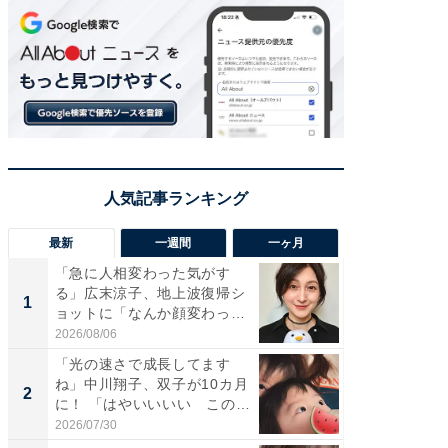
最新
一週間
一ヶ月
「急に人相変わった気がす
「さす
る」広末涼子、地上波復帰シ
は」高
1
1
ョットに「なんか顔変わっ
災地を
た」の...
「カ...
2026/08/06
2026/08/0
「光の速さで成長してます
「女の
ね」中川翔子、双子が10カ月
介、バ
2
2
に！ 「はやいいいい この
らのプレ
前...
愛...
2026/07/30
2026/08/0