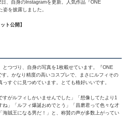
、自身のInstagramを更新。人気作品『ONE
った姿を披露しました。
ョット公開】
とつづり、自身の写真を1枚載せています。『ONE
姿です。かなり精度の高いコスプレで、まさにルフィその
真っすぐに見つめています。とても格好いいです。
ですがルフィしかいませんでした」「想像してたより1
すね」「ルフィ爆誕おめでとう」「昌磨君って色々な才
「海賊王になる男だ！」と、称賛の声が多数上がってい