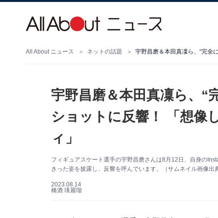
All About ニュース
ネットの話題
宇野昌磨＆本田真凜ら、“完全
ショットに反響！ 「想像
ィ」
フィギュアスケート選手の宇野昌磨さんは8月12日、自身のInst
きった姿を披露し、反響を呼んでいます。（サムネイル画像出典：宇
2023.08.14
橋酒 瑛麗瑠