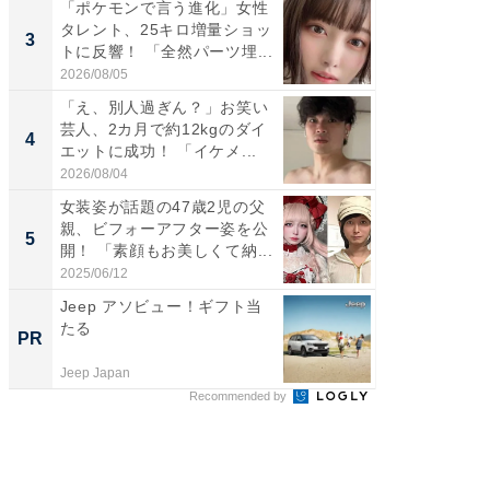
「ポケモンで言う進化」女性
「好感
タレント、25キロ増量ショッ
や、“マ
3
3
トに反響！ 「全然パーツ埋...
画変更
財...
2026/08/05
2026/07/3
「え、別人過ぎん？」お笑い
「脚が
芸人、2カ月で約12kgのダイ
横川尚
4
4
エットに成功！ 「イケメ...
ムキな姿
刃...
2026/08/04
2026/08/0
女装姿が話題の47歳2児の父
「2人と
親、ビフォーアフター姿を公
團十郎
5
5
開！ 「素顔もお美しくて納...
「後ろ
「...
2025/06/12
2026/08/0
Jeep アソビュー！ギフト当
シェア別荘
たる
wners
PR
PR
Jeep Japan
COCO VIL
Recommended by