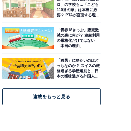
ロ」の学校も…「こども
110番の家」は本当に必
要？ PTAが直面する理想
と現実
「青春18きっぷ」販売激
減の裏に何が？ 連続利用
の厳格化だけではない
「本当の理由」
「移民」に冷たいのはど
っちなのか？ スイスの厳
格過ぎる学歴選別と、日
本の曖昧過ぎる外国人政
策
連載をもっと見る