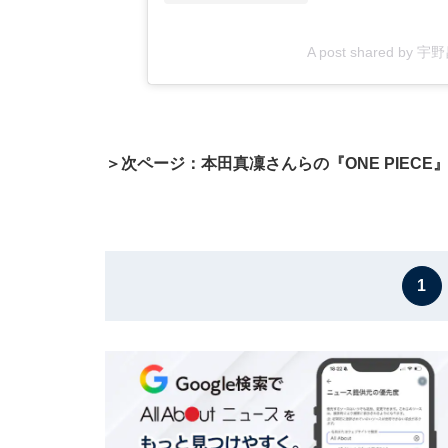
A post shared by 
＞次ページ：本田真凜さんらの『ONE PIECE
1