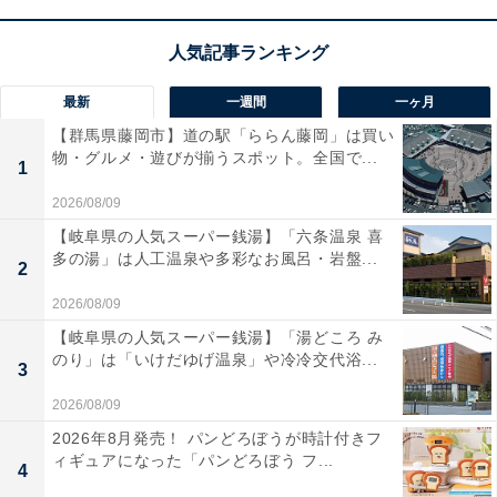
最新
一週間
一ヶ月
【群馬県藤岡市】道の駅「ららん藤岡」は買い
物・グルメ・遊びが揃うスポット。全国で...
1
2026/08/09
【岐阜県の人気スーパー銭湯】「六条温泉 喜
多の湯」は人工温泉や多彩なお風呂・岩盤...
2
2026/08/09
【岐阜県の人気スーパー銭湯】「湯どころ み
のり」は「いけだゆげ温泉」や冷冷交代浴...
3
2026/08/09
2026年8月発売！ パンどろぼうが時計付きフ
ィギュアになった「パンどろぼう フ...
4