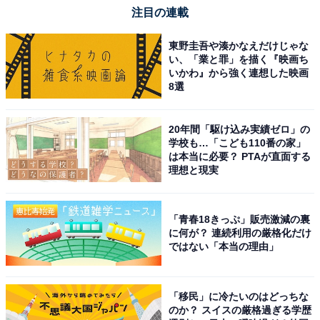
注目の連載
東野圭吾や湊かなえだけじゃな
い、「業と罪」を描く『映画ち
いかわ』から強く連想した映画
8選
20年間「駆け込み実績ゼロ」の
学校も…「こども110番の家」
は本当に必要？ PTAが直面する
理想と現実
「青春18きっぷ」販売激減の裏
に何が？ 連続利用の厳格化だけ
ではない「本当の理由」
「移民」に冷たいのはどっちな
のか？ スイスの厳格過ぎる学歴