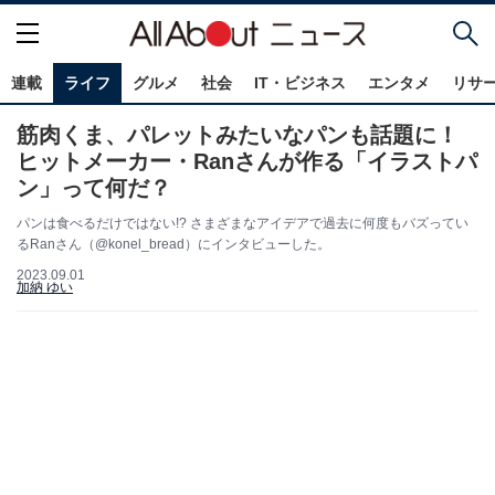
連載
ライフ
グルメ
社会
IT・ビジネス
エンタメ
リサ
筋肉くま、パレットみたいなパンも話題に！
ヒットメーカー・Ranさんが作る「イラストパ
ン」って何だ？
パンは食べるだけではない!? さまざまなアイデアで過去に何度もバズってい
るRanさん（@konel_bread）にインタビューした。
2023.09.01
加納 ゆい