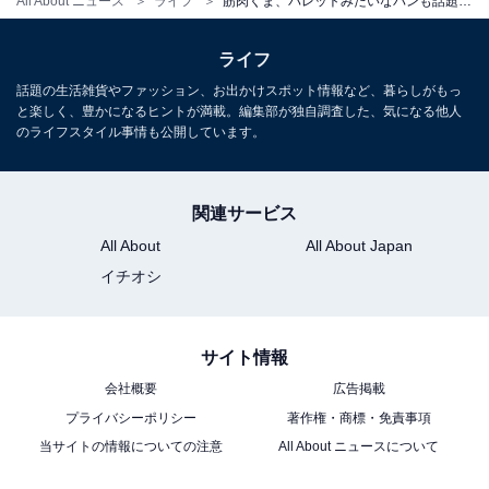
All About ニュース
ライフ
筋肉くま、パレットみたいなパンも話題に！ ヒットメーカー・Ranさんが作る「イラストパン」って何だ？
ライフ
話題の生活雑貨やファッション、お出かけスポット情報など、暮らしがもっ
と楽しく、豊かになるヒントが満載。編集部が独自調査した、気になる他人
のライフスタイル事情も公開しています。
関連サービス
All About
All About Japan
イチオシ
サイト情報
会社概要
広告掲載
プライバシーポリシー
著作権・商標・免責事項
当サイトの情報についての注意
All About ニュースについて