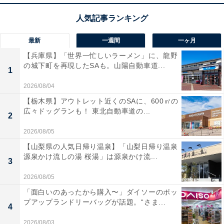
最新
一週間
一ヶ月
【兵庫県】「世界一忙しいラーメン」に、龍野
の城下町を再現したSAも。山陽自動車道...
1
2026/08/04
【栃木県】アウトレット近くのSAに、600㎡の
広々ドッグランも！ 東北自動車道の...
2
2026/08/05
【山梨県の人気日帰り温泉】「山梨日帰り温泉
源泉かけ流しの湯 桜湯」は源泉かけ流...
3
2026/08/05
「面白いのあったから購入〜」ダイソーのポッ
プアップランドリーバッグが話題。“さま...
4
2026/08/03