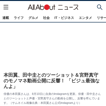
連載
ライフ
グルメ
社会
IT・ビジネス
エンタメ
リサ
本田翼、田中圭とのツーショット＆宮野真守
のモノマネ動画公開に反響！ 「ビジュ最強な
んよ」
俳優の本田翼さんは、8月10日に自身のInstagramを更新。俳優・田中圭さん
とのツーショットと声優・宮野真守さんの動画を公開し、反響を呼んでいま
す。（サムネイル画像出典：本田翼さん公式Instagramより）