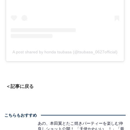
A post shared by honda tsubasa (@tsubasa_0627official)
＜記事に戻る
こちらもおすすめ
あの、本田翼とたこ焼きパーティーを楽しむ仲
良しショット公開！ 「天使かわいい、！」「最