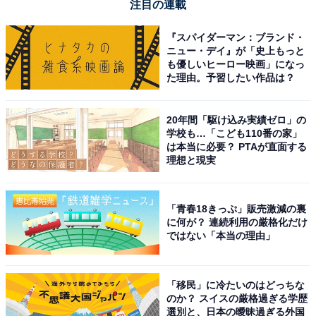
注目の連載
『スパイダーマン：ブランド・
ニュー・デイ』が「史上もっと
も優しいヒーロー映画」になっ
た理由。予習したい作品は？
20年間「駆け込み実績ゼロ」の
学校も…「こども110番の家」
は本当に必要？ PTAが直面する
理想と現実
「青春18きっぷ」販売激減の裏
に何が？ 連続利用の厳格化だけ
ではない「本当の理由」
「移民」に冷たいのはどっちな
のか？ スイスの厳格過ぎる学歴
選別と、日本の曖昧過ぎる外国