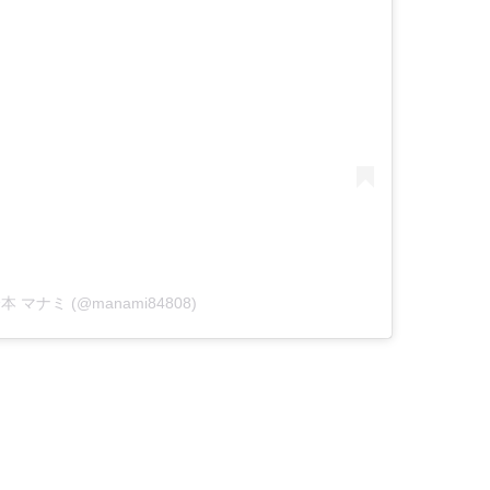
y 橋本 マナミ (@manami84808)