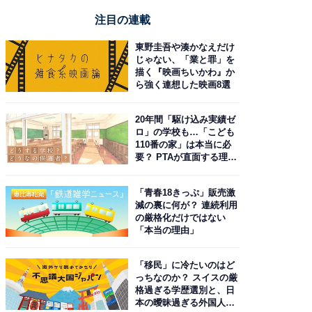
注目の連載
東野圭吾や湊かなえだけ
じゃない、「業と罪」を
描く『映画ちいかわ』か
ら強く連想した映画8選
20年間「駆け込み実績ゼ
ロ」の学校も…「こども
110番の家」は本当に必
要？ PTAが直面する理想
と現実
「青春18きっぷ」販売激
減の裏に何が？ 連続利用
の厳格化だけではない
「本当の理由」
「移民」に冷たいのはど
っちなのか？ スイスの厳
格過ぎる学歴選別と、日
本の曖昧過ぎる外国人政