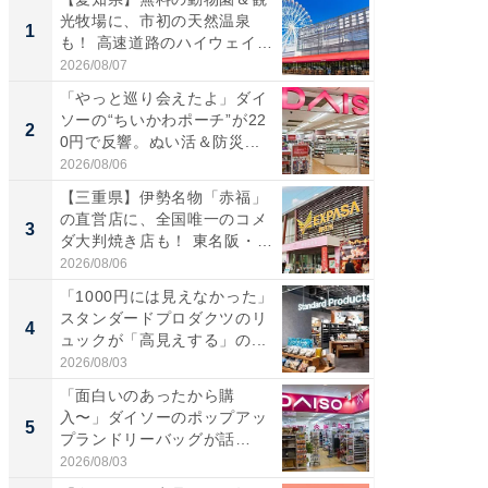
光牧場に、市初の天然温泉
ーメン
1
1
も！ 高速道路のハイウェイオ
再現した
ア...
道...
2026/08/07
2026/08/0
「やっと巡り会えたよ」ダイ
【三重
ソーの“ちいかわポーチ”が22
の直営
2
2
0円で反響。ぬい活＆防災...
ダ大判焼
伊...
2026/08/06
2026/08/0
【三重県】伊勢名物「赤福」
【千葉県
の直営店に、全国唯一のコメ
級マー
3
3
ダ大判焼き店も！ 東名阪・
ノベし
伊...
ー...
2026/08/06
2026/08/0
「1000円には見えなかった」
ステラ
スタンダードプロダクツのリ
詰め放題
4
4
ュックが「高見えする」の...
00円で「
2026/08/03
2026/08/0
「面白いのあったから購
立山連
入〜」ダイソーのポップアッ
風呂に、
5
5
プランドリーバッグが話
層水風
題。“さま...
帰...
2026/08/03
2026/08/0