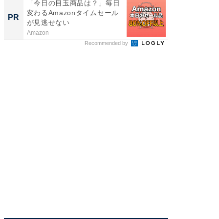
「今日の目玉商品は？」毎日
Amaz
変わるAmazonタイムセール
0%OF
PR
PR
が見逃せない
Amazon
Amazon
Recommended by