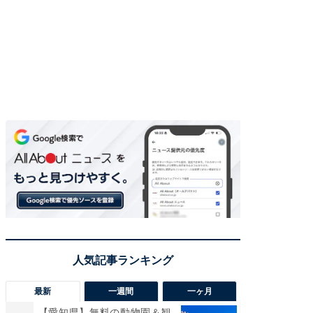
最新
一週間
一ヶ月
【愛知県】無料の動物園＆観
【兵庫