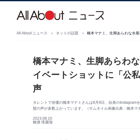
All About ニュース
ネットの話題
橋本マナミ、生脚あらわな
イベートショットに「公
声
タレントで俳優の橋本マナミさんは8月9日、自身のInstagr
賛の声が多数上がっています。（サムネイル画像出典：橋本マナミさ
2023.08.10
橋酒 瑛麗瑠