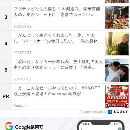
2024/10/17
フジテレビ社長の姿も！ 木梨憲武、豪華芸能
人の大集合ショットに「素敵でカッコいい...
3
2023/09/29
「がんばって生きてくれました」氷川きよ
し、“パートナー”の命日に思い。「私の身体...
4
2025/02/17
「涙出た」サッカー日本代表、炎上騒動の美人
妻との幸せ家族ショットに反響！ 「最高...
5
2026/08/07
「え、こんなセールやってたの？」80％OFF
以上が続々登場！Amazonの本気が...
PR
Amazon
Recommended by