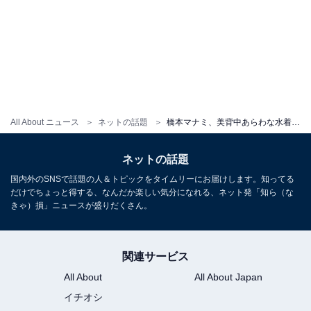
All About ニュース
ネットの話題
橋本マナミ、美背中あらわな水着ショットを披露！ 大人の色気全開な姿に「美魔女パワー」「綺麗ですねお母さん」
ネットの話題
国内外のSNSで話題の人＆トピックをタイムリーにお届けします。知ってる
だけでちょっと得する、なんだか楽しい気分になれる、ネット発「知ら（な
きゃ）損」ニュースが盛りだくさん。
関連サービス
All About
All About Japan
イチオシ