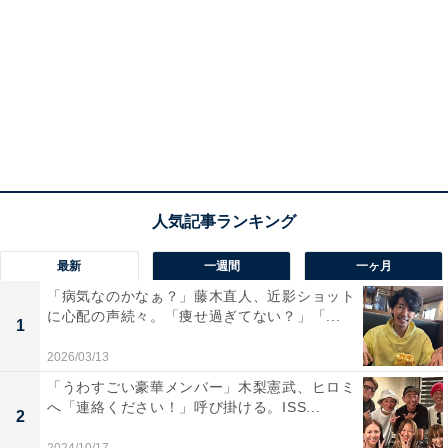
最新
一週間
一ヶ月
「病気なのかなぁ？」藤木直人、近影ショット
に心配の声続々。「痩せ過ぎてない？」「...
1
2026/03/13
「うわすごい豪華メンバー」木梨憲武、ヒロミ
へ「連絡ください！」呼び掛ける。ISS...
2