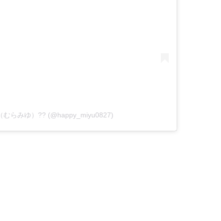
悠（むらみゆ）?? (@happy_miyu0827)