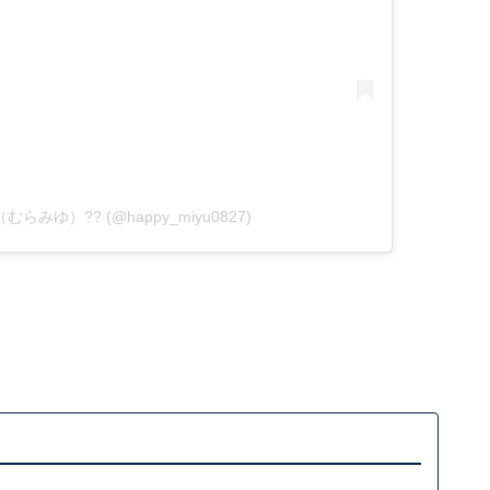
悠（むらみゆ）?? (@happy_miyu0827)