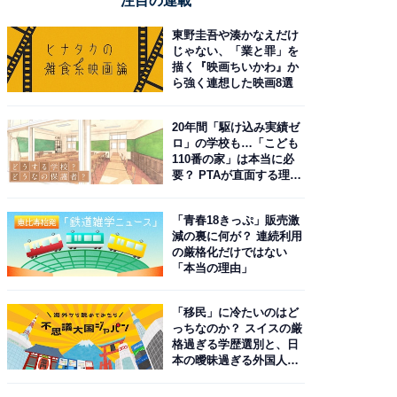
注目の連載
東野圭吾や湊かなえだけ
じゃない、「業と罪」を
描く『映画ちいかわ』か
ら強く連想した映画8選
20年間「駆け込み実績ゼ
ロ」の学校も…「こども
110番の家」は本当に必
要？ PTAが直面する理想
と現実
「青春18きっぷ」販売激
減の裏に何が？ 連続利用
の厳格化だけではない
「本当の理由」
「移民」に冷たいのはど
っちなのか？ スイスの厳
格過ぎる学歴選別と、日
本の曖昧過ぎる外国人政
策