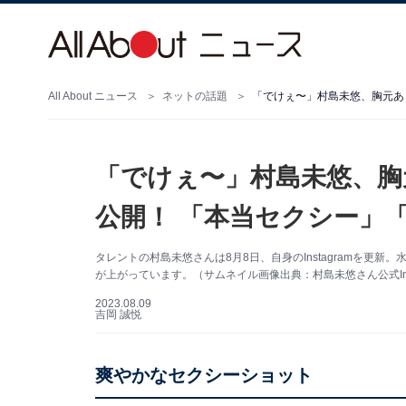
All About ニュース
ネットの話題
「でけぇ〜」村島未悠、胸元あ
「でけぇ〜」村島未悠、胸
公開！ 「本当セクシー」
タレントの村島未悠さんは8月8日、自身のInstagramを更
が上がっています。（サムネイル画像出典：村島未悠さん公式Inst
2023.08.09
吉岡 誠悦
爽やかなセクシーショット