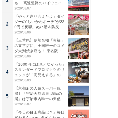
1
1
も！ 高速道路のハイウェイオ
再現した
ア...
道...
2026/08/07
2026/08/0
「やっと巡り会えたよ」ダイ
【三重
ソーの“ちいかわポーチ”が22
の直営
2
2
0円で反響。ぬい活＆防災...
ダ大判焼
伊...
2026/08/06
2026/08/0
【三重県】伊勢名物「赤福」
【千葉県
の直営店に、全国唯一のコメ
級マー
3
3
ダ大判焼き店も！ 東名阪・
ノベし
伊...
ー...
2026/08/06
2026/08/0
「1000円には見えなかった」
ステラ
スタンダードプロダクツのリ
詰め放題
4
4
ュックが「高見えする」の...
00円で「
2026/08/03
2026/08/0
【京都府の人気スーパー銭
立山連
湯】「宇治天然温泉 源氏の
風呂に、
5
5
湯」は宇治市内唯一の天然温
層水風
泉と...
帰...
2026/08/07
2026/08/0
「今日の目玉商品は？」毎日
シェア別荘
変わるAmazonタイムセール
wners