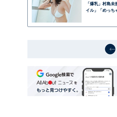
「爆乳」村島未
イル」「めっち