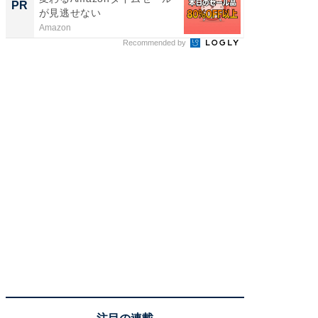
PR
PR
が見逃せない
Amazon
COCO VIL
Recommended by