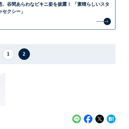
悠、谷間あらわなビキニ姿を披露！ 「素晴らしいスタ
ゃセクシー」
1
2