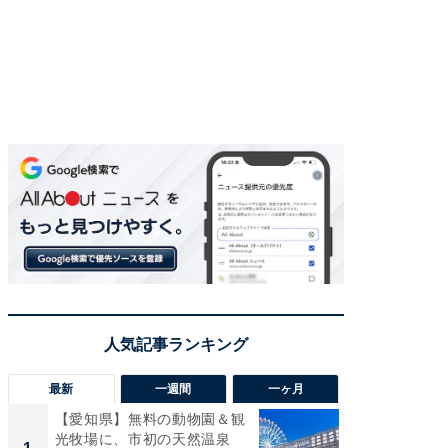
最新
一週間
一ヶ月
【愛知県】無料の動物園＆観
【兵庫
光牧場に、市初の天然温泉
ーメン